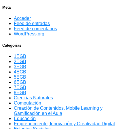
Meta
Acceder
Feed de entradas
Feed de comentarios
WordPress.org
Categorías
1EGB
2EGB
3EGB
4EGB
5EGB
6EGB
7EGB
8EGB
Ciencias Naturales
Computación
Creación de Contenidos, Mobile Learning y
Gamificación en el Aula
Educación
Emprendimiento, Innovación y Creatividad Digital
Estudios Sociales