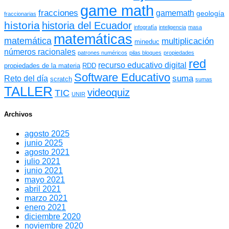
game math
fracciones
gamemath
geología
fraccionarias
historia
historia del Ecuador
infografía
inteligencia
masa
matemáticas
matemática
multiplicación
mineduc
números racionales
patrones numéricos
pilas bloques
propiedades
red
recurso educativo digital
propiedades de la materia
RDD
Software Educativo
suma
Reto del día
scratch
sumas
TALLER
videoquiz
TIC
UNIR
Archivos
agosto 2025
junio 2025
agosto 2021
julio 2021
junio 2021
mayo 2021
abril 2021
marzo 2021
enero 2021
diciembre 2020
noviembre 2020