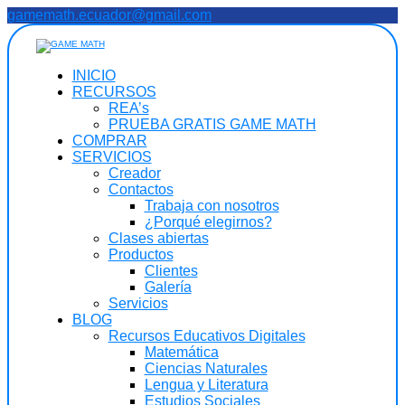
Saltar
gamemath.ecuador@gmail.com
al
contenido
INICIO
RECURSOS
REA’s
PRUEBA GRATIS GAME MATH
COMPRAR
SERVICIOS
Creador
Contactos
Trabaja con nosotros
¿Porqué elegirnos?
Clases abiertas
Productos
Clientes
Galería
Servicios
BLOG
Recursos Educativos Digitales
Matemática
Ciencias Naturales
Lengua y Literatura
Estudios Sociales