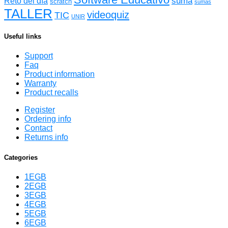
suma
Reto del día
scratch
sumas
TALLER
videoquiz
TIC
UNIR
Useful links
Support
Faq
Product information
Warranty
Product recalls
Register
Ordering info
Contact
Returns info
Categories
1EGB
2EGB
3EGB
4EGB
5EGB
6EGB