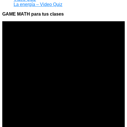
La energía – Video Quiz
GAME MATH para tus clases
Apóyanos
Dona para que siga siendo gratuito
Funciona gracias a WordPress | Education WordPress
Theme de TheMagnifico. Copyright : Jimmy Muñoz