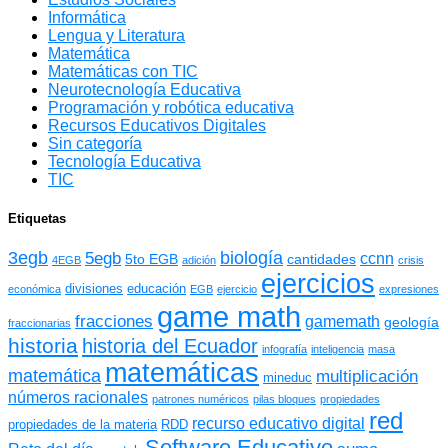
Informática
Lengua y Literatura
Matemática
Matemáticas con TIC
Neurotecnología Educativa
Programación y robótica educativa
Recursos Educativos Digitales
Sin categoría
Tecnología Educativa
TIC
Etiquetas
3egb
biología
5egb
ccnn
5to EGB
cantidades
4EGB
adición
crisis
ejercicios
divisiones
educación
económica
EGB
ejercicio
expresiones
game math
fracciones
gamemath
geología
fraccionarias
historia
historia del Ecuador
infografía
inteligencia
masa
matemáticas
matemática
multiplicación
mineduc
números racionales
patrones numéricos
pilas bloques
propiedades
red
recurso educativo digital
propiedades de la materia
RDD
Software Educativo