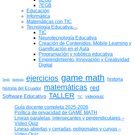
7EGB
Educación
Informática
Matemáticas con TIC
Tecnología Educativa
Mostrar
TIC
submenú
Neurotecnología Educativa
Creación de Contenidos, Mobile Learning y
Gamificación en el Aula
Programación y robótica educativa
Emprendimiento, Innovación y Creatividad
Digital
game math
ejercicios
historia
3egb
biología
matemáticas
red
historia del Ecuador
TALLER
Software Educativo
videoquiz
TIC
Guía docente completa 2025-2026
Política de privacidad de GAME MATH
Lineas paralelas, intersecantes y perpendiculares –
Video Quiz
Lineas abiertas y cerradas, poligonales y curvas –
Video Quiz