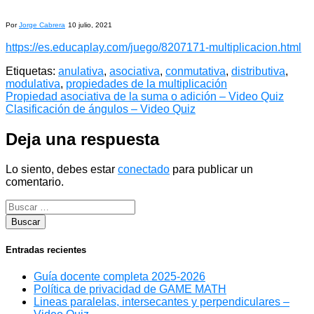
Por
Jorge Cabrera
10 julio, 2021
https://es.educaplay.com/juego/8207171-multiplicacion.html
Etiquetas:
anulativa
,
asociativa
,
conmutativa
,
distributiva
,
modulativa
,
propiedades de la multiplicación
Navegación
Propiedad asociativa de la suma o adición – Video Quiz
Clasificación de ángulos – Video Quiz
de
entradas
Deja una respuesta
Lo siento, debes estar
conectado
para publicar un
comentario.
Entradas recientes
Guía docente completa 2025-2026
Política de privacidad de GAME MATH
Lineas paralelas, intersecantes y perpendiculares –