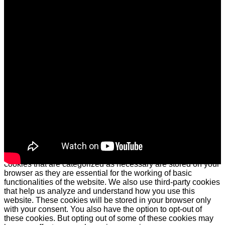
ARRIBA
USO DE COOKIES
Este sitio web utiliza cookies para mejorar su experiencia.
Asumiremos que está de acuerdo con esto, pero puede optar
por no participar si lo desea.
Cookie configuraciones
ACEPTAR
Cerrar
Privacy Overview
This website uses cookies to improve your experience while
you navigate through the website. Out of these cookies, the
cookies that are categorized as necessary are stored on your
browser as they are essential for the working of basic
functionalities of the website. We also use third-party cookies
that help us analyze and understand how you use this
website. These cookies will be stored in your browser only
with your consent. You also have the option to opt-out of
these cookies. But opting out of some of these cookies may