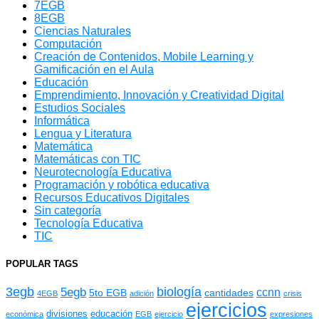
7EGB
8EGB
Ciencias Naturales
Computación
Creación de Contenidos, Mobile Learning y
Gamificación en el Aula
Educación
Emprendimiento, Innovación y Creatividad Digital
Estudios Sociales
Informática
Lengua y Literatura
Matemática
Matemáticas con TIC
Neurotecnología Educativa
Programación y robótica educativa
Recursos Educativos Digitales
Sin categoría
Tecnología Educativa
TIC
POPULAR TAGS
3egb
biología
5egb
ccnn
5to EGB
cantidades
4EGB
adición
crisis
ejercicios
divisiones
educación
económica
EGB
ejercicio
expresiones