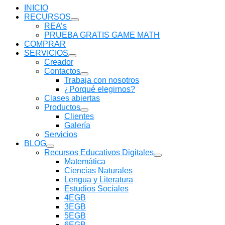
INICIO
RECURSOS
Mostrar
REA’s
submenú
PRUEBA GRATIS GAME MATH
COMPRAR
SERVICIOS
Mostrar
Creador
submenú
Contactos
Mostrar
Trabaja con nosotros
submenú
¿Porqué elegirnos?
Clases abiertas
Productos
Mostrar
Clientes
submenú
Galería
Servicios
BLOG
Mostrar
Recursos Educativos Digitales
submenú
Mostrar
Matemática
submenú
Ciencias Naturales
Lengua y Literatura
Estudios Sociales
4EGB
3EGB
5EGB
6EGB