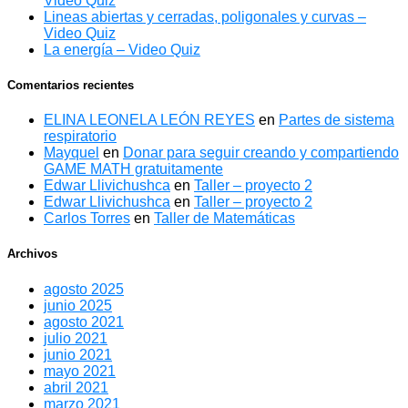
Video Quiz
Lineas abiertas y cerradas, poligonales y curvas –
Video Quiz
La energía – Video Quiz
Comentarios recientes
ELINA LEONELA LEÓN REYES
en
Partes de sistema
respiratorio
Mayquel
en
Donar para seguir creando y compartiendo
GAME MATH gratuitamente
Edwar Llivichushca
en
Taller – proyecto 2
Edwar Llivichushca
en
Taller – proyecto 2
Carlos Torres
en
Taller de Matemáticas
Archivos
agosto 2025
junio 2025
agosto 2021
julio 2021
junio 2021
mayo 2021
abril 2021
marzo 2021