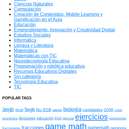
Ciencias Naturales
Computación
Creación de Contenidos, Mobile Learning y
Gamificación en el Aula
Educación
Emprendimiento, Innovación y Creatividad Digital
Estudios Sociales
Informática
Lengua y Literatura
Matemática
Matemáticas con TIC
Neurotecnología Educativa
Programación y robótica educativa
Recursos Educativos Digitales
Sin categoría
Tecnología Educativa
TIC
POPULAR TAGS
3egb
biología
5egb
ccnn
5to EGB
cantidades
4EGB
adición
crisis
ejercicios
divisiones
educación
económica
EGB
ejercicio
expresiones
game math
fracciones
gamemath
geología
fraccionarias