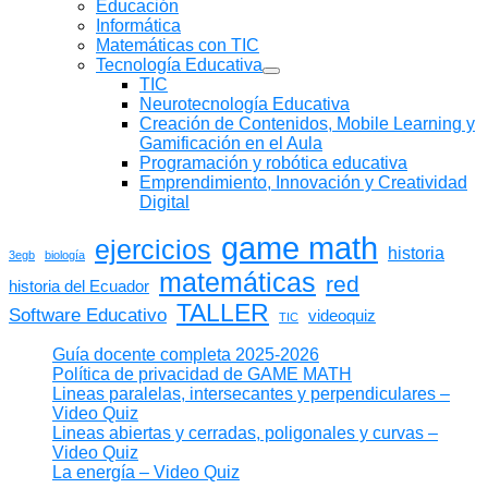
Educación
Informática
Matemáticas con TIC
Tecnología Educativa
Mostrar
TIC
submenú
Neurotecnología Educativa
Creación de Contenidos, Mobile Learning y
Gamificación en el Aula
Programación y robótica educativa
Emprendimiento, Innovación y Creatividad
Digital
game math
ejercicios
historia
3egb
biología
matemáticas
red
historia del Ecuador
TALLER
Software Educativo
videoquiz
TIC
Guía docente completa 2025-2026
Política de privacidad de GAME MATH
Lineas paralelas, intersecantes y perpendiculares –
Video Quiz
Lineas abiertas y cerradas, poligonales y curvas –
Video Quiz
La energía – Video Quiz