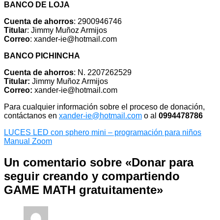
BANCO DE LOJA
Cuenta de ahorros
: 2900946746
Titula
r: Jimmy Muñoz Armijos
Correo
: xander-ie@hotmail.com
BANCO PICHINCHA
Cuenta de ahorros
: N. 2207262529
Titular:
Jimmy Muñoz Armijos
Correo:
xander-ie@hotmail.com
Para cualquier información sobre el proceso de donación,
contáctanos en
xander-ie@hotmail.com
o al
0994478786
Navegación
LUCES LED con sphero mini – programación para niños
Manual Zoom
de
entradas
Un comentario sobre «Donar para
seguir creando y compartiendo
GAME MATH gratuitamente»