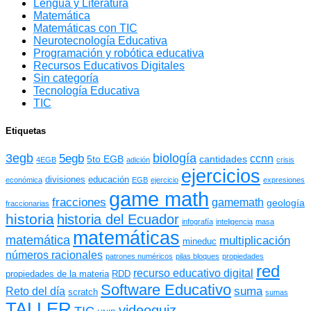
Lengua y Literatura
Matemática
Matemáticas con TIC
Neurotecnología Educativa
Programación y robótica educativa
Recursos Educativos Digitales
Sin categoría
Tecnología Educativa
TIC
Etiquetas
3egb
biología
5egb
ccnn
5to EGB
cantidades
4EGB
adición
crisis
ejercicios
divisiones
educación
económica
EGB
ejercicio
expresiones
game math
fracciones
gamemath
geología
fraccionarias
historia
historia del Ecuador
infografía
inteligencia
masa
matemáticas
matemática
multiplicación
mineduc
números racionales
patrones numéricos
pilas bloques
propiedades
red
recurso educativo digital
propiedades de la materia
RDD
Software Educativo
suma
Reto del día
scratch
sumas
TALLER
videoquiz
TIC