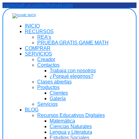
Saltar
gamemath.ecuador@gmail.com
al
contenido
INICIO
RECURSOS
REA’s
PRUEBA GRATIS GAME MATH
COMPRAR
SERVICIOS
Creador
Contactos
Trabaja con nosotros
¿Porqué elegirnos?
Clases abiertas
Productos
Clientes
Galería
Servicios
BLOG
Recursos Educativos Digitales
Matemática
Ciencias Naturales
Lengua y Literatura
Estudios Sociales