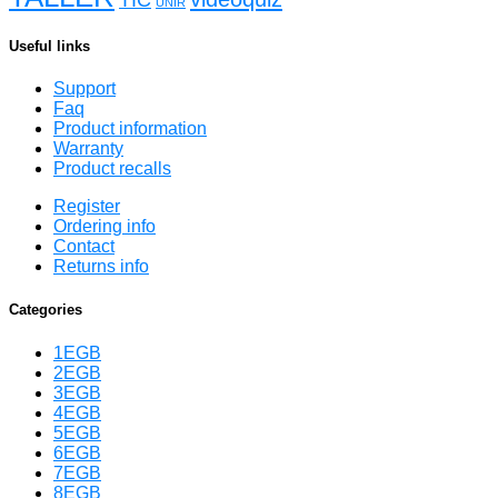
UNIR
Useful links
Support
Faq
Product information
Warranty
Product recalls
Register
Ordering info
Contact
Returns info
Categories
1EGB
2EGB
3EGB
4EGB
5EGB
6EGB
7EGB
8EGB