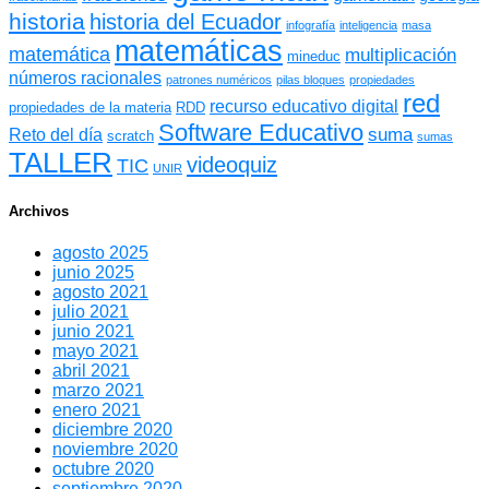
historia
historia del Ecuador
infografía
inteligencia
masa
matemáticas
matemática
multiplicación
mineduc
números racionales
patrones numéricos
pilas bloques
propiedades
red
recurso educativo digital
propiedades de la materia
RDD
Software Educativo
suma
Reto del día
scratch
sumas
TALLER
videoquiz
TIC
UNIR
Archivos
agosto 2025
junio 2025
agosto 2021
julio 2021
junio 2021
mayo 2021
abril 2021
marzo 2021
enero 2021
diciembre 2020
noviembre 2020
octubre 2020
septiembre 2020