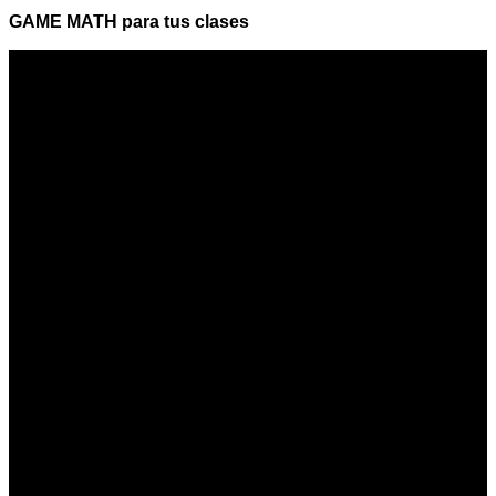
GAME MATH para tus clases
Apóyanos
Dona para que siga siendo gratuito
Funciona gracias a WordPress | Education WordPress
Theme de TheMagnifico. Copyright : Jimmy Muñoz
ARRIBA