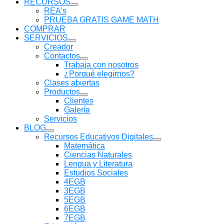
RECURSOS
Mostrar
REA’s
submenú
PRUEBA GRATIS GAME MATH
COMPRAR
SERVICIOS
Mostrar
Creador
submenú
Contactos
Mostrar
Trabaja con nosotros
submenú
¿Porqué elegirnos?
Clases abiertas
Productos
Mostrar
Clientes
submenú
Galería
Servicios
BLOG
Mostrar
Recursos Educativos Digitales
submenú
Mostrar
Matemática
submenú
Ciencias Naturales
Lengua y Literatura
Estudios Sociales
4EGB
3EGB
5EGB
6EGB
7EGB