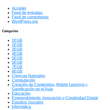
Acceder
Feed de entradas
Feed de comentarios
WordPress.org
Categorías
1EGB
2EGB
3EGB
4EGB
5EGB
6EGB
7EGB
8EGB
Ciencias Naturales
Computación
Creación de Contenidos, Mobile Learning y
Gamificación en el Aula
Educación
Emprendimiento, Innovación y Creatividad Digital
Estudios Sociales
Informática