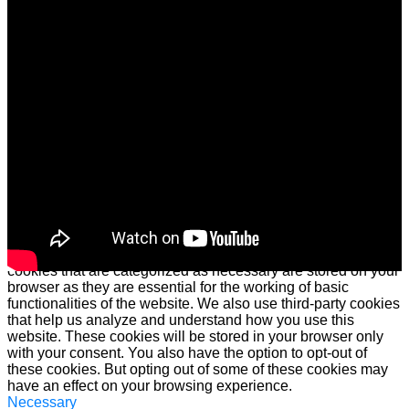
USO DE COOKIES
Este sitio web utiliza cookies para mejorar su experiencia.
Asumiremos que está de acuerdo con esto, pero puede optar
por no participar si lo desea.
Cookie configuraciones
ACEPTAR
Cerrar
Privacy Overview
This website uses cookies to improve your experience while
you navigate through the website. Out of these cookies, the
cookies that are categorized as necessary are stored on your
browser as they are essential for the working of basic
functionalities of the website. We also use third-party cookies
that help us analyze and understand how you use this
website. These cookies will be stored in your browser only
with your consent. You also have the option to opt-out of
these cookies. But opting out of some of these cookies may
have an effect on your browsing experience.
Necessary