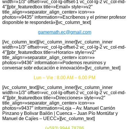
width=»1/3″ offset=»vc_col-lg-offset-1 vc_col-lg-2 vc_col-md-
4″][pbr_featuredbox title=»Email» style=»v2″
title_align=»separator_align_center» icon=»»
photos=»9435″ information=»Escríbenos y el primer profesor
disponible te responderá»][vc_column_text]
gamemath.ec@gmail.com
[/vc_column_text][/vc_column_inner][vc_column_inner
width=»1/3″ offset=»vc_col-lg-offset-2 vc_col-lg-2 vc_col-md-
4″][pbr_featuredbox title=»Horario» style=»v2″
title_align=»separator_align_center» icon=»»
photos=»9436″ information=»Podemos reunirnos y
conversar sobr educación e innovación»][vc_column_text]
Lun – Vie : 8.00 AM – 6.00 PM
[/vc_column_text][/vc_column_inner][vc_column_inner
width=»1/3″ offset=»vc_col-lg-offset-2 vc_col-lg-2 vc_col-md-
4″][pbr_featuredbox title=»Direcciones» style=»v2″
title_align=»separator_align_center» icon=»»
photos=»9437″ information=»Loja – Av. Manuel Carrión
Pinzano y Bolivar Bailón | Cuenca – Juan Pío Montúfar y
Manuel de Cajíes – UECC»][vc_column_text]
(+593) 9944 78786