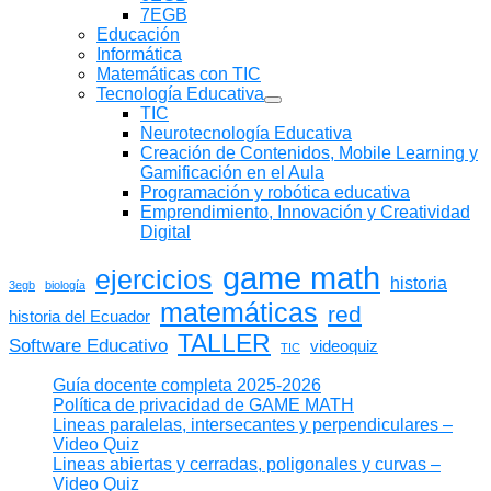
7EGB
Educación
Informática
Matemáticas con TIC
Tecnología Educativa
Mostrar
TIC
submenú
Neurotecnología Educativa
Creación de Contenidos, Mobile Learning y
Gamificación en el Aula
Programación y robótica educativa
Emprendimiento, Innovación y Creatividad
Digital
game math
ejercicios
historia
3egb
biología
matemáticas
red
historia del Ecuador
TALLER
Software Educativo
videoquiz
TIC
Guía docente completa 2025-2026
Política de privacidad de GAME MATH
Lineas paralelas, intersecantes y perpendiculares –
Video Quiz
Lineas abiertas y cerradas, poligonales y curvas –
Video Quiz