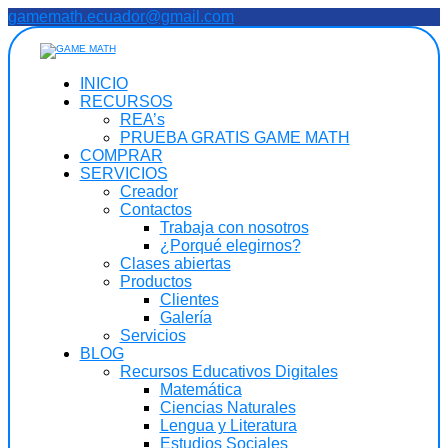
Saltar
gamemath.ecuador@gmail.com
al
contenido
INICIO
RECURSOS
REA’s
PRUEBA GRATIS GAME MATH
COMPRAR
SERVICIOS
Creador
Contactos
Trabaja con nosotros
¿Porqué elegirnos?
Clases abiertas
Productos
Clientes
Galería
Servicios
BLOG
Recursos Educativos Digitales
Matemática
Ciencias Naturales
Lengua y Literatura
Estudios Sociales