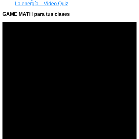
La energía – Video Quiz
GAME MATH para tus clases
Apóyanos
Dona para que siga siendo gratuito
Funciona gracias a WordPress | Education WordPress
Theme de TheMagnifico. Copyright : Jimmy Muñoz