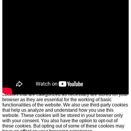
ARRIBA
USO DE COOKIES
Este sitio web utiliza cookies para mejorar su experiencia.
Asumiremos que está de acuerdo con esto, pero puede optar
por no participar si lo desea.
Cookie configuraciones
ACEPTAR
Cerrar
Privacy Overview
This website uses cookies to improve your experience while
you navigate through the website. Out of these cookies, the
cookies that are categorized as necessary are stored on your
browser as they are essential for the working of basic
functionalities of the website. We also use third-party cookies
that help us analyze and understand how you use this
website. These cookies will be stored in your browser only
with your consent. You also have the option to opt-out of
these cookies. But opting out of some of these cookies may