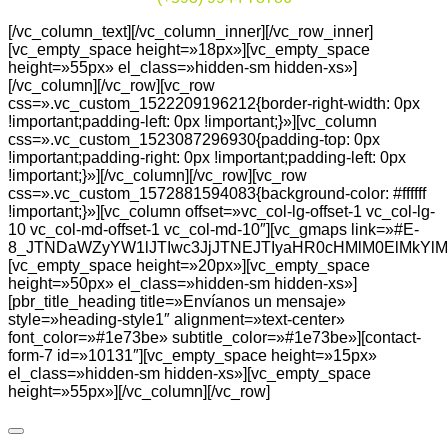
[/vc_column_text][/vc_column_inner][/vc_row_inner]
[vc_empty_space height=»18px»][vc_empty_space
height=»55px» el_class=»hidden-sm hidden-xs»]
[/vc_column][/vc_row][vc_row
css=».vc_custom_1522209196212{border-right-width: 0px
!important;padding-left: 0px !important;}»][vc_column
css=».vc_custom_1523087296930{padding-top: 0px
!important;padding-right: 0px !important;padding-left: 0px
!important;}»][/vc_column][/vc_row][vc_row
css=».vc_custom_1572881594083{background-color: #ffffff
!important;}»][vc_column offset=»vc_col-lg-offset-1 vc_col-lg-
10 vc_col-md-offset-1 vc_col-md-10″][vc_gmaps link=»#E-
8_JTNDaWZyYW1lJTIwc3JjJTNEJTIyaHR0cHMlM0ElMkYlM
[vc_empty_space height=»20px»][vc_empty_space
height=»50px» el_class=»hidden-sm hidden-xs»]
[pbr_title_heading title=»Envíanos un mensaje»
style=»heading-style1″ alignment=»text-center»
font_color=»#1e73be» subtitle_color=»#1e73be»][contact-
form-7 id=»10131″][vc_empty_space height=»15px»
el_class=»hidden-sm hidden-xs»][vc_empty_space
height=»55px»][/vc_column][/vc_row]