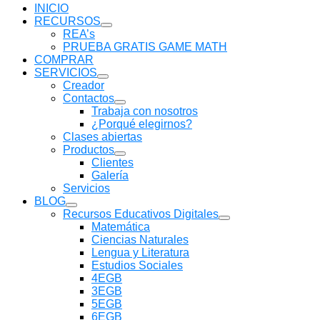
INICIO
RECURSOS
Mostrar
REA’s
submenú
PRUEBA GRATIS GAME MATH
COMPRAR
SERVICIOS
Mostrar
Creador
submenú
Contactos
Mostrar
Trabaja con nosotros
submenú
¿Porqué elegirnos?
Clases abiertas
Productos
Mostrar
Clientes
submenú
Galería
Servicios
BLOG
Mostrar
Recursos Educativos Digitales
submenú
Mostrar
Matemática
submenú
Ciencias Naturales
Lengua y Literatura
Estudios Sociales
4EGB
3EGB
5EGB
6EGB