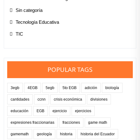
Sin categoría
Tecnología Educativa
TIC
POPULAR TAGS
3egb
4EGB
5egb
5to EGB
adición
biología
cantidades
ccnn
crisis económica
divisiones
educación
EGB
ejercicio
ejercicios
expresiones fraccionarias
fracciones
game math
gamemath
geología
historia
historia del Ecuador