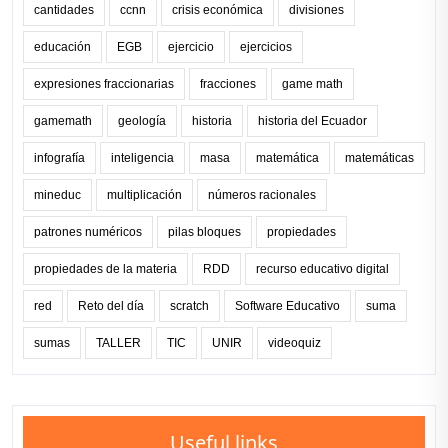
cantidades
ccnn
crisis económica
divisiones
educación
EGB
ejercicio
ejercicios
expresiones fraccionarias
fracciones
game math
gamemath
geología
historia
historia del Ecuador
infografía
inteligencia
masa
matemática
matemáticas
mineduc
multiplicación
números racionales
patrones numéricos
pilas bloques
propiedades
propiedades de la materia
RDD
recurso educativo digital
red
Reto del día
scratch
Software Educativo
suma
sumas
TALLER
TIC
UNIR
videoquiz
Useful links