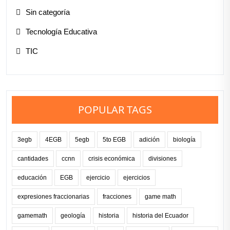
Sin categoría
Tecnología Educativa
TIC
POPULAR TAGS
3egb
4EGB
5egb
5to EGB
adición
biología
cantidades
ccnn
crisis económica
divisiones
educación
EGB
ejercicio
ejercicios
expresiones fraccionarias
fracciones
game math
gamemath
geología
historia
historia del Ecuador