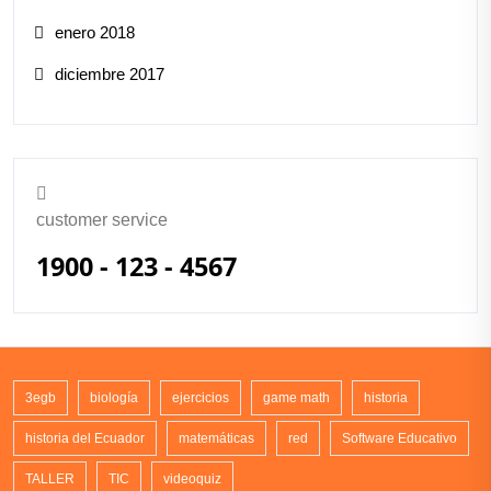
enero 2018
diciembre 2017
customer service
1900 - 123 - 4567
3egb
biología
ejercicios
game math
historia
historia del Ecuador
matemáticas
red
Software Educativo
TALLER
TIC
videoquiz