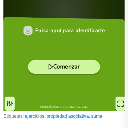
Etiquetas:
ejercicios
,
propiedad asociativa
,
suma