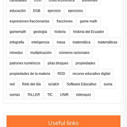
cantidades
ccnn
crisis económica
divisiones
educación
EGB
ejercicio
ejercicios
expresiones fraccionarias
fracciones
game math
gamemath
geología
historia
historia del Ecuador
infografía
inteligencia
masa
matemática
matemáticas
mineduc
multiplicación
números racionales
patrones numéricos
pilas bloques
propiedades
propiedades de la materia
RDD
recurso educativo digital
red
Reto del día
scratch
Software Educativo
suma
sumas
TALLER
TIC
UNIR
videoquiz
Useful links