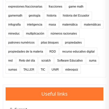
expresiones fraccionarias
fracciones
game math
gamemath
geología
historia
historia del Ecuador
infografía
inteligencia
masa
matemática
matemáticas
mineduc
multiplicación
números racionales
patrones numéricos
pilas bloques
propiedades
propiedades de la materia
RDD
recurso educativo digital
red
Reto del día
scratch
Software Educativo
suma
sumas
TALLER
TIC
UNIR
videoquiz
Useful links