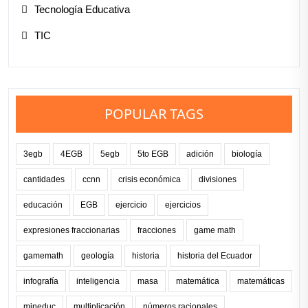
Tecnología Educativa
TIC
POPULAR TAGS
3egb
4EGB
5egb
5to EGB
adición
biología
cantidades
ccnn
crisis económica
divisiones
educación
EGB
ejercicio
ejercicios
expresiones fraccionarias
fracciones
game math
gamemath
geología
historia
historia del Ecuador
infografía
inteligencia
masa
matemática
matemáticas
mineduc
multiplicación
números racionales