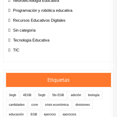
Neurotecnología Educativa
Programación y robótica educativa
Recursos Educativos Digitales
Sin categoría
Tecnología Educativa
TIC
Etiquetas
3egb
4EGB
5egb
5to EGB
adición
biología
cantidades
ccnn
crisis económica
divisiones
educación
EGB
ejercicio
ejercicios