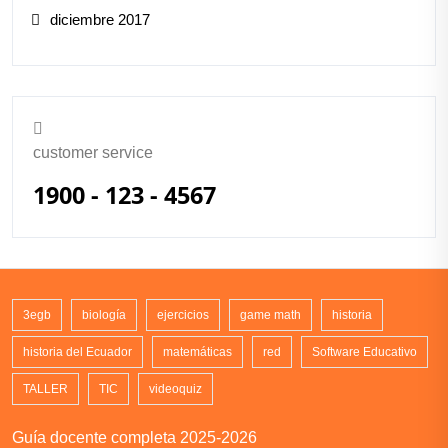
diciembre 2017
customer service
1900 - 123 - 4567
3egb
biología
ejercicios
game math
historia
historia del Ecuador
matemáticas
red
Software Educativo
TALLER
TIC
videoquiz
Guía docente completa 2025-2026