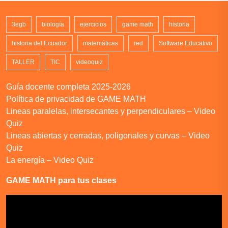
3egb
biología
ejercicios
game math
historia
historia del Ecuador
matemáticas
red
Software Educativo
TALLER
TIC
videoquiz
Guía docente completa 2025-2026
Política de privacidad de GAME MATH
Lineas paralelas, intersecantes y perpendiculares – Video
Quiz
Lineas abiertas y cerradas, poligonales y curvas – Video
Quiz
La energía – Video Quiz
GAME MATH para tus clases