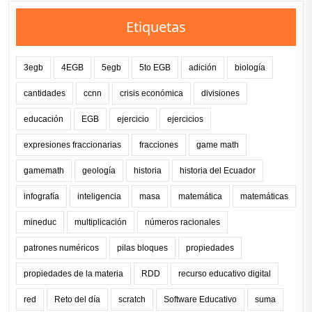
Etiquetas
3egb
4EGB
5egb
5to EGB
adición
biología
cantidades
ccnn
crisis económica
divisiones
educación
EGB
ejercicio
ejercicios
expresiones fraccionarias
fracciones
game math
gamemath
geología
historia
historia del Ecuador
infografía
inteligencia
masa
matemática
matemáticas
mineduc
multiplicación
números racionales
patrones numéricos
pilas bloques
propiedades
propiedades de la materia
RDD
recurso educativo digital
red
Reto del día
scratch
Software Educativo
suma