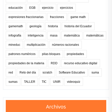
educación
EGB
ejercicio
ejercicios
expresiones fraccionarias
fracciones
game math
gamemath
geología
historia
historia del Ecuador
infografía
inteligencia
masa
matemática
matemáticas
mineduc
multiplicación
números racionales
patrones numéricos
pilas bloques
propiedades
propiedades de la materia
RDD
recurso educativo digital
red
Reto del día
scratch
Software Educativo
suma
sumas
TALLER
TIC
UNIR
videoquiz
Archivos