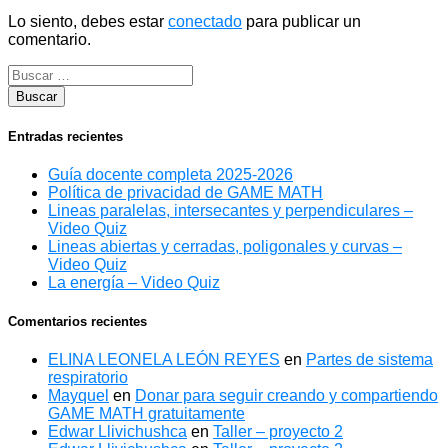
Lo siento, debes estar
conectado
para publicar un
comentario.
Entradas recientes
Guía docente completa 2025-2026
Política de privacidad de GAME MATH
Lineas paralelas, intersecantes y perpendiculares –
Video Quiz
Lineas abiertas y cerradas, poligonales y curvas –
Video Quiz
La energía – Video Quiz
Comentarios recientes
ELINA LEONELA LEÓN REYES
en
Partes de sistema
respiratorio
Mayquel
en
Donar para seguir creando y compartiendo
GAME MATH gratuitamente
Edwar Llivichushca
en
Taller – proyecto 2