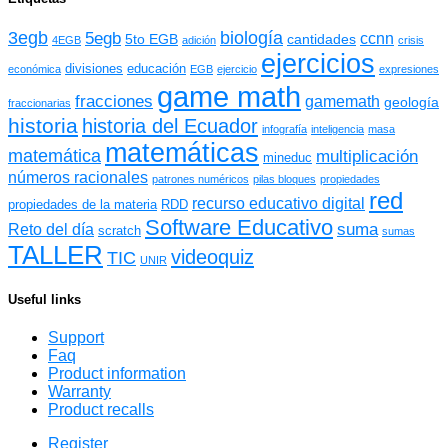
3egb
biología
5egb
ccnn
5to EGB
cantidades
4EGB
adición
crisis
ejercicios
divisiones
educación
económica
EGB
ejercicio
expresiones
game math
fracciones
gamemath
geología
fraccionarias
historia
historia del Ecuador
infografía
inteligencia
masa
matemáticas
matemática
multiplicación
mineduc
números racionales
patrones numéricos
pilas bloques
propiedades
red
recurso educativo digital
propiedades de la materia
RDD
Software Educativo
suma
Reto del día
scratch
sumas
TALLER
videoquiz
TIC
UNIR
Useful links
Support
Faq
Product information
Warranty
Product recalls
Register