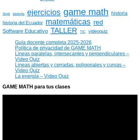
game math
ejercicios
historia
3egb
biología
matemáticas
red
historia del Ecuador
TALLER
Software Educativo
videoquiz
TIC
Guía docente completa 2025-2026
Política de privacidad de GAME MATH
Lineas paralelas, intersecantes y perpendiculares –
Video Quiz
Lineas abiertas y cerradas, poligonales y curvas –
Video Quiz
La energía – Video Quiz
GAME MATH para tus clases