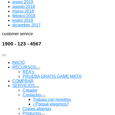
enero 2019
agosto 2018
marzo 2018
febrero 2018
enero 2018
diciembre 2017
customer service
1900 - 123 - 4567
INICIO
RECURSOS
Mostrar
REA’s
submenú
PRUEBA GRATIS GAME MATH
COMPRAR
SERVICIOS
Mostrar
Creador
submenú
Contactos
Mostrar
Trabaja con nosotros
submenú
¿Porqué elegirnos?
Clases abiertas
Productos