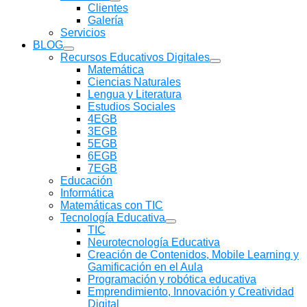
Mostrar
Clientes
submenú
Galería
Servicios
BLOG
Mostrar
Recursos Educativos Digitales
submenú
Mostrar
Matemática
submenú
Ciencias Naturales
Lengua y Literatura
Estudios Sociales
4EGB
3EGB
5EGB
6EGB
7EGB
Educación
Informática
Matemáticas con TIC
Tecnología Educativa
Mostrar
TIC
submenú
Neurotecnología Educativa
Creación de Contenidos, Mobile Learning y
Gamificación en el Aula
Programación y robótica educativa
Emprendimiento, Innovación y Creatividad
Digital