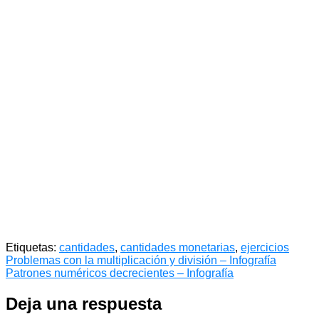
Etiquetas:
cantidades
,
cantidades monetarias
,
ejercicios
Navegación
Problemas con la multiplicación y división – Infografía
Patrones numéricos decrecientes – Infografía
de
entradas
Deja una respuesta