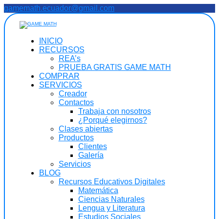
Saltar
gamemath.ecuador@gmail.com
al
contenido
INICIO
RECURSOS
REA’s
PRUEBA GRATIS GAME MATH
COMPRAR
SERVICIOS
Creador
Contactos
Trabaja con nosotros
¿Porqué elegirnos?
Clases abiertas
Productos
Clientes
Galería
Servicios
BLOG
Recursos Educativos Digitales
Matemática
Ciencias Naturales
Lengua y Literatura
Estudios Sociales