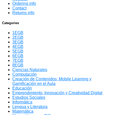
Ordering info
Contact
Returns info
Categories
1EGB
2EGB
3EGB
4EGB
5EGB
6EGB
7EGB
8EGB
Ciencias Naturales
Computación
Creación de Contenidos, Mobile Learning y
Gamificación en el Aula
Educación
Emprendimiento, Innovación y Creatividad Digital
Estudios Sociales
Informática
Lengua y Literatura
Matemática