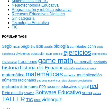
Matemáticas con TIC
Neurotecnología Educativa
Programación y robótica educativa
Recursos Educativos Digitales
Sin categoría
Tecnología Educativa
TIC
POPULAR TAGS
3egb
biología
5egb
ccnn
5to EGB
cantidades
4EGB
adición
crisis
ejercicios
divisiones
educación
económica
EGB
ejercicio
expresiones
game math
fracciones
gamemath
geología
fraccionarias
historia
historia del Ecuador
infografía
inteligencia
masa
matemáticas
matemática
multiplicación
mineduc
números racionales
patrones numéricos
pilas bloques
propiedades
red
recurso educativo digital
propiedades de la materia
RDD
Software Educativo
suma
Reto del día
scratch
sumas
TALLER
videoquiz
TIC
UNIR