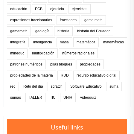
educación
EGB
ejercicio
ejercicios
expresiones fraccionarias
fracciones
game math
gamemath
geología
historia
historia del Ecuador
infografía
inteligencia
masa
matemática
matemáticas
mineduc
multiplicación
números racionales
patrones numéricos
pilas bloques
propiedades
propiedades de la materia
RDD
recurso educativo digital
red
Reto del día
scratch
Software Educativo
suma
sumas
TALLER
TIC
UNIR
videoquiz
Useful links