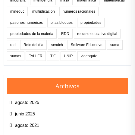
infografía
inteligencia
masa
matemática
matemáticas
mineduc
multiplicación
números racionales
patrones numéricos
pilas bloques
propiedades
propiedades de la materia
RDD
recurso educativo digital
red
Reto del día
scratch
Software Educativo
suma
sumas
TALLER
TIC
UNIR
videoquiz
Archivos
agosto 2025
junio 2025
agosto 2021