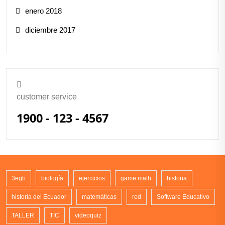
enero 2018
diciembre 2017
customer service
1900 - 123 - 4567
3egb
biología
ejercicios
game math
historia
historia del Ecuador
matemáticas
red
Software Educativo
TALLER
TIC
videoquiz