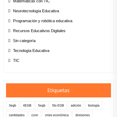
Matemáticas con TIC
Neurotecnología Educativa
Programación y robótica educativa
Recursos Educativos Digitales
Sin categoría
Tecnología Educativa
TIC
Etiquetas
3egb
4EGB
5egb
5to EGB
adición
biología
cantidades
ccnn
crisis económica
divisiones