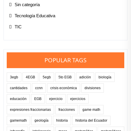
Sin categoría
Tecnología Educativa
TIC
POPULAR TAGS
3egb
4EGB
5egb
5to EGB
adición
biología
cantidades
ccnn
crisis económica
divisiones
educación
EGB
ejercicio
ejercicios
expresiones fraccionarias
fracciones
game math
gamemath
geología
historia
historia del Ecuador