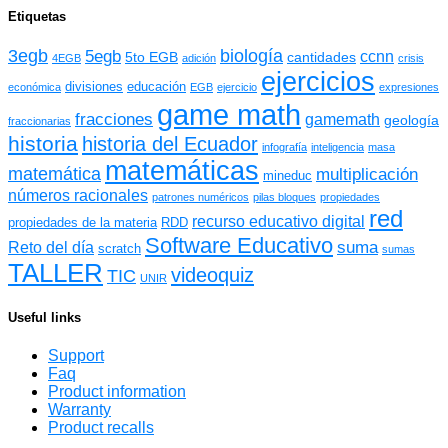
Etiquetas
3egb
biología
5egb
ccnn
5to EGB
cantidades
4EGB
adición
crisis
ejercicios
divisiones
educación
económica
EGB
ejercicio
expresiones
game math
fracciones
gamemath
geología
fraccionarias
historia
historia del Ecuador
infografía
inteligencia
masa
matemáticas
matemática
multiplicación
mineduc
números racionales
patrones numéricos
pilas bloques
propiedades
red
recurso educativo digital
propiedades de la materia
RDD
Software Educativo
suma
Reto del día
scratch
sumas
TALLER
videoquiz
TIC
UNIR
Useful links
Support
Faq
Product information
Warranty
Product recalls