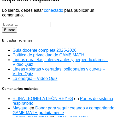
Lo siento, debes estar
conectado
para publicar un
comentario.
Entradas recientes
Guía docente completa 2025-2026
Política de privacidad de GAME MATH
Lineas paralelas, intersecantes y perpendiculares –
Video Quiz
Lineas abiertas y cerradas, poligonales y curvas –
Video Quiz
La energía – Video Quiz
Comentarios recientes
ELINA LEONELA LEÓN REYES
en
Partes de sistema
respiratorio
Mayquel
en
Donar para seguir creando y compartiendo
GAME MATH gratuitamente