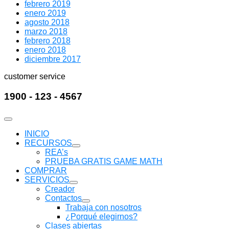
febrero 2019
enero 2019
agosto 2018
marzo 2018
febrero 2018
enero 2018
diciembre 2017
customer service
1900 - 123 - 4567
INICIO
RECURSOS
Mostrar
REA’s
submenú
PRUEBA GRATIS GAME MATH
COMPRAR
SERVICIOS
Mostrar
Creador
submenú
Contactos
Mostrar
Trabaja con nosotros
submenú
¿Porqué elegirnos?
Clases abiertas