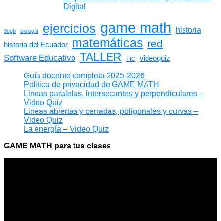
Digital
game math
ejercicios
historia
3egb
biología
matemáticas
red
historia del Ecuador
TALLER
Software Educativo
videoquiz
TIC
Guía docente completa 2025-2026
Política de privacidad de GAME MATH
Lineas paralelas, intersecantes y perpendiculares –
Video Quiz
Lineas abiertas y cerradas, poligonales y curvas –
Video Quiz
La energía – Video Quiz
GAME MATH para tus clases