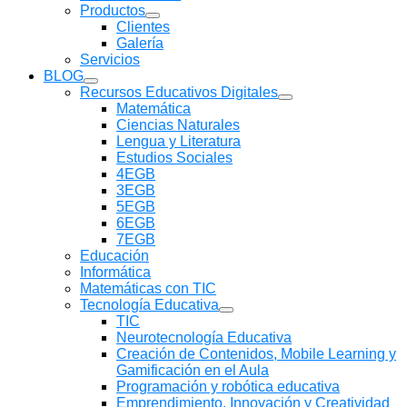
Productos
Mostrar
Clientes
submenú
Galería
Servicios
BLOG
Mostrar
Recursos Educativos Digitales
submenú
Mostrar
Matemática
submenú
Ciencias Naturales
Lengua y Literatura
Estudios Sociales
4EGB
3EGB
5EGB
6EGB
7EGB
Educación
Informática
Matemáticas con TIC
Tecnología Educativa
Mostrar
TIC
submenú
Neurotecnología Educativa
Creación de Contenidos, Mobile Learning y
Gamificación en el Aula
Programación y robótica educativa
Emprendimiento, Innovación y Creatividad