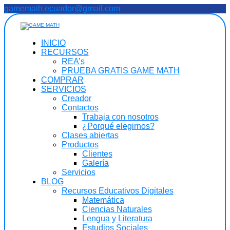
Saltar
gamemath.ecuador@gmail.com
al
contenido
INICIO
RECURSOS
REA’s
PRUEBA GRATIS GAME MATH
COMPRAR
SERVICIOS
Creador
Contactos
Trabaja con nosotros
¿Porqué elegirnos?
Clases abiertas
Productos
Clientes
Galería
Servicios
BLOG
Recursos Educativos Digitales
Matemática
Ciencias Naturales
Lengua y Literatura
Estudios Sociales