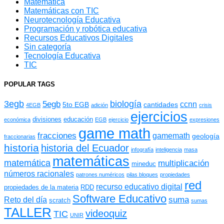
Matemática
Matemáticas con TIC
Neurotecnología Educativa
Programación y robótica educativa
Recursos Educativos Digitales
Sin categoría
Tecnología Educativa
TIC
POPULAR TAGS
3egb
biología
5egb
ccnn
5to EGB
cantidades
4EGB
adición
crisis
ejercicios
divisiones
educación
económica
EGB
ejercicio
expresiones
game math
fracciones
gamemath
geología
fraccionarias
historia
historia del Ecuador
infografía
inteligencia
masa
matemáticas
matemática
multiplicación
mineduc
números racionales
patrones numéricos
pilas bloques
propiedades
red
recurso educativo digital
propiedades de la materia
RDD
Software Educativo
suma
Reto del día
scratch
sumas
TALLER
videoquiz
TIC
UNIR