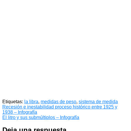
Etiquetas:
la libra
,
medidas de peso
,
sistema de medida
Navegación
Recesión e inestabilidad proceso histórico entre 1925 y
1938 – Infografía
de
El litro y sus submúltiplos – Infografía
entradas
Deja una respuesta