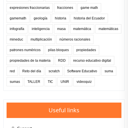
expresiones fraccionarias
fracciones
game math
gamemath
geología
historia
historia del Ecuador
infografía
inteligencia
masa
matemática
matemáticas
mineduc
multiplicación
números racionales
patrones numéricos
pilas bloques
propiedades
propiedades de la materia
RDD
recurso educativo digital
red
Reto del día
scratch
Software Educativo
suma
sumas
TALLER
TIC
UNIR
videoquiz
Useful links