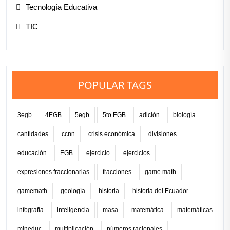
Tecnología Educativa
TIC
POPULAR TAGS
3egb
4EGB
5egb
5to EGB
adición
biología
cantidades
ccnn
crisis económica
divisiones
educación
EGB
ejercicio
ejercicios
expresiones fraccionarias
fracciones
game math
gamemath
geología
historia
historia del Ecuador
infografía
inteligencia
masa
matemática
matemáticas
mineduc
multiplicación
números racionales