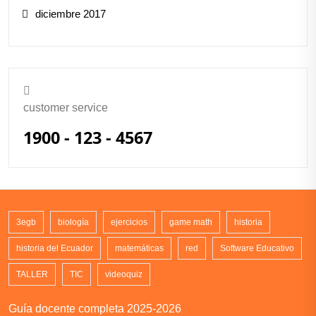
diciembre 2017
customer service
1900 - 123 - 4567
3egb
biología
ejercicios
game math
historia
historia del Ecuador
matemáticas
red
Software Educativo
TALLER
TIC
videoquiz
Guía docente completa 2025-2026