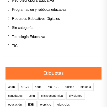
Neurotecnología Educativa
Programación y robótica educativa
Recursos Educativos Digitales
Sin categoría
Tecnología Educativa
TIC
Etiquetas
3egb
4EGB
5egb
5to EGB
adición
biología
cantidades
ccnn
crisis económica
divisiones
educación
EGB
ejercicio
ejercicios