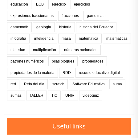
educación
EGB
ejercicio
ejercicios
expresiones fraccionarias
fracciones
game math
gamemath
geología
historia
historia del Ecuador
infografía
inteligencia
masa
matemática
matemáticas
mineduc
multiplicación
números racionales
patrones numéricos
pilas bloques
propiedades
propiedades de la materia
RDD
recurso educativo digital
red
Reto del día
scratch
Software Educativo
suma
sumas
TALLER
TIC
UNIR
videoquiz
Useful links