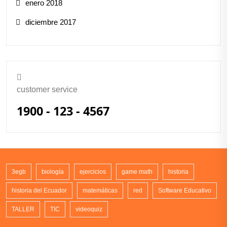
enero 2018
diciembre 2017
customer service
1900 - 123 - 4567
3egb
biología
ejercicios
game math
historia
historia del Ecuador
matemáticas
red
Software Educativo
TALLER
TIC
videoquiz