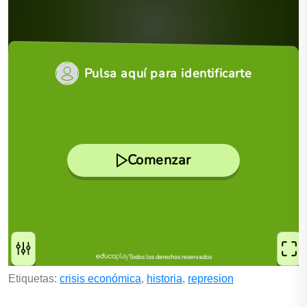
Etiquetas:
crisis económica
,
historia
,
represion