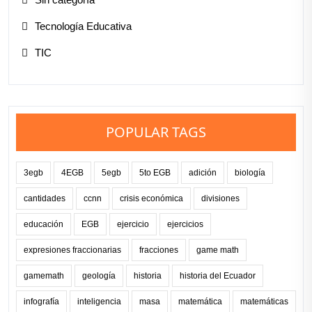
Tecnología Educativa
TIC
POPULAR TAGS
3egb
4EGB
5egb
5to EGB
adición
biología
cantidades
ccnn
crisis económica
divisiones
educación
EGB
ejercicio
ejercicios
expresiones fraccionarias
fracciones
game math
gamemath
geología
historia
historia del Ecuador
infografía
inteligencia
masa
matemática
matemáticas