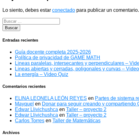
Lo siento, debes estar
conectado
para publicar un comentario.
Entradas recientes
Guía docente completa 2025-2026
Política de privacidad de GAME MATH
Lineas paralelas, intersecantes y perpendiculares – Vid
Lineas abiertas y cerradas, poligonales y curvas – Vide
La energía – Video Quiz
Comentarios recientes
ELINA LEONELA LEÓN REYES
en
Partes de sistema re
Mayquel
en
Donar para seguir creando y compartiend
Edwar Llivichushca
en
Taller – proyecto 2
Edwar Llivichushca
en
Taller – proyecto 2
Carlos Torres
en
Taller de Matemáticas
Archivos