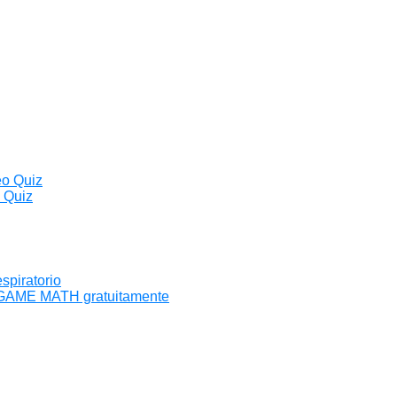
eo Quiz
o Quiz
spiratorio
o GAME MATH gratuitamente