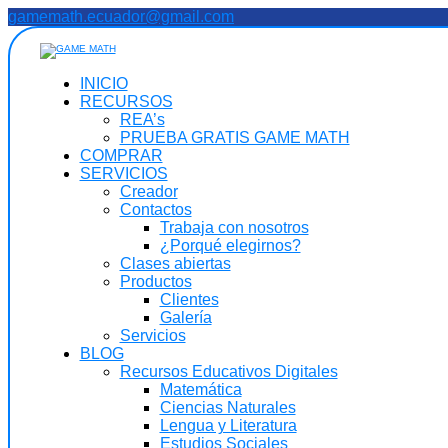
Saltar
gamemath.ecuador@gmail.com
al
contenido
INICIO
RECURSOS
REA’s
PRUEBA GRATIS GAME MATH
COMPRAR
SERVICIOS
Creador
Contactos
Trabaja con nosotros
¿Porqué elegirnos?
Clases abiertas
Productos
Clientes
Galería
Servicios
BLOG
Recursos Educativos Digitales
Matemática
Ciencias Naturales
Lengua y Literatura
Estudios Sociales