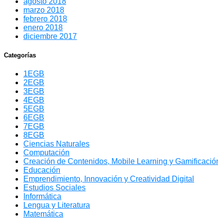
agosto 2018
marzo 2018
febrero 2018
enero 2018
diciembre 2017
Categorías
1EGB
2EGB
3EGB
4EGB
5EGB
6EGB
7EGB
8EGB
Ciencias Naturales
Computación
Creación de Contenidos, Mobile Learning y Gamificación
Educación
Emprendimiento, Innovación y Creatividad Digital
Estudios Sociales
Informática
Lengua y Literatura
Matemática