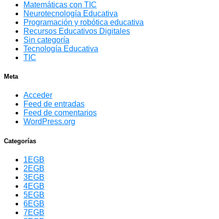
Matemáticas con TIC
Neurotecnología Educativa
Programación y robótica educativa
Recursos Educativos Digitales
Sin categoría
Tecnología Educativa
TIC
Meta
Acceder
Feed de entradas
Feed de comentarios
WordPress.org
Categorías
1EGB
2EGB
3EGB
4EGB
5EGB
6EGB
7EGB