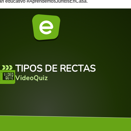
plan educativo #AprendemosJuntosEnCasa.