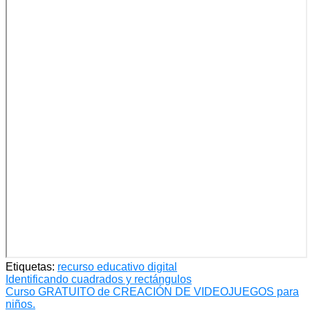
Etiquetas:
recurso educativo digital
Navegación
Identificando cuadrados y rectángulos
Curso GRATUITO de CREACIÓN DE VIDEOJUEGOS para
de
niños.