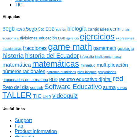
TIC
Etiquetas
3egb
biología
5egb
ccnn
5to EGB
cantidades
4EGB
adición
crisis
ejercicios
divisiones
educación
económica
EGB
ejercicio
expresiones
game math
fracciones
gamemath
geología
fraccionarias
historia
historia del Ecuador
infografía
inteligencia
masa
matemáticas
matemática
multiplicación
mineduc
números racionales
patrones numéricos
pilas bloques
propiedades
red
recurso educativo digital
propiedades de la materia
RDD
Software Educativo
suma
Reto del día
scratch
sumas
TALLER
videoquiz
TIC
UNIR
Useful links
Support
Faq
Product information
Warranty