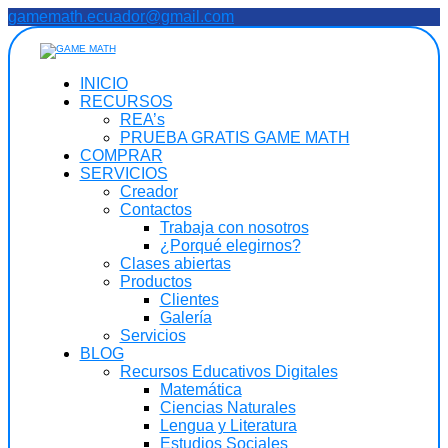
Saltar
gamemath.ecuador@gmail.com
al
contenido
INICIO
RECURSOS
REA’s
PRUEBA GRATIS GAME MATH
COMPRAR
SERVICIOS
Creador
Contactos
Trabaja con nosotros
¿Porqué elegirnos?
Clases abiertas
Productos
Clientes
Galería
Servicios
BLOG
Recursos Educativos Digitales
Matemática
Ciencias Naturales
Lengua y Literatura
Estudios Sociales