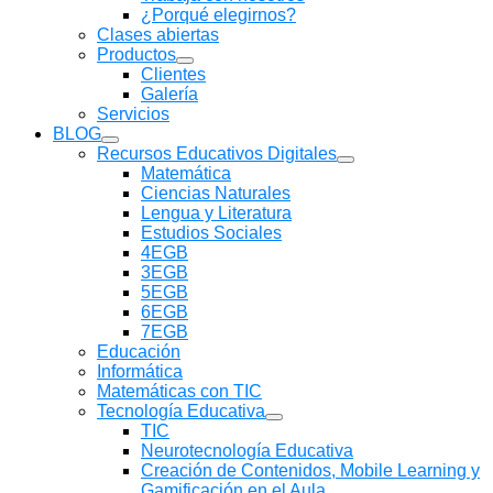
submenú
¿Porqué elegirnos?
Clases abiertas
Productos
Mostrar
Clientes
submenú
Galería
Servicios
BLOG
Mostrar
Recursos Educativos Digitales
submenú
Mostrar
Matemática
submenú
Ciencias Naturales
Lengua y Literatura
Estudios Sociales
4EGB
3EGB
5EGB
6EGB
7EGB
Educación
Informática
Matemáticas con TIC
Tecnología Educativa
Mostrar
TIC
submenú
Neurotecnología Educativa
Creación de Contenidos, Mobile Learning y
Gamificación en el Aula