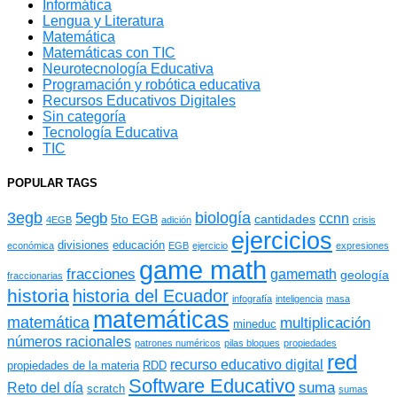
Informática
Lengua y Literatura
Matemática
Matemáticas con TIC
Neurotecnología Educativa
Programación y robótica educativa
Recursos Educativos Digitales
Sin categoría
Tecnología Educativa
TIC
POPULAR TAGS
3egb
biología
5egb
ccnn
5to EGB
cantidades
4EGB
adición
crisis
ejercicios
divisiones
educación
económica
EGB
ejercicio
expresiones
game math
fracciones
gamemath
geología
fraccionarias
historia
historia del Ecuador
infografía
inteligencia
masa
matemáticas
matemática
multiplicación
mineduc
números racionales
patrones numéricos
pilas bloques
propiedades
red
recurso educativo digital
propiedades de la materia
RDD
Software Educativo
suma
Reto del día
scratch
sumas