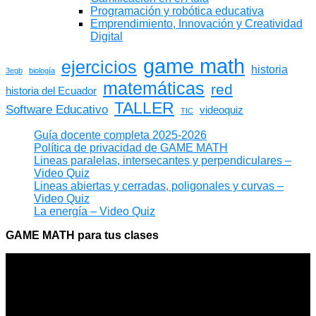
Programación y robótica educativa
Emprendimiento, Innovación y Creatividad
Digital
game math
ejercicios
historia
3egb
biología
matemáticas
red
historia del Ecuador
TALLER
Software Educativo
videoquiz
TIC
Guía docente completa 2025-2026
Política de privacidad de GAME MATH
Lineas paralelas, intersecantes y perpendiculares –
Video Quiz
Lineas abiertas y cerradas, poligonales y curvas –
Video Quiz
La energía – Video Quiz
GAME MATH para tus clases