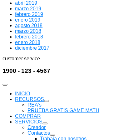
abril 2019
marzo 2019
febrero 2019
enero 2019
agosto 2018
marzo 2018
febrero 2018
enero 2018
diciembre 2017
customer service
1900 - 123 - 4567
INICIO
RECURSOS
Mostrar
REA’s
submenú
PRUEBA GRATIS GAME MATH
COMPRAR
SERVICIOS
Mostrar
Creador
submenú
Contactos
Mostrar
Trabaja con nosotros