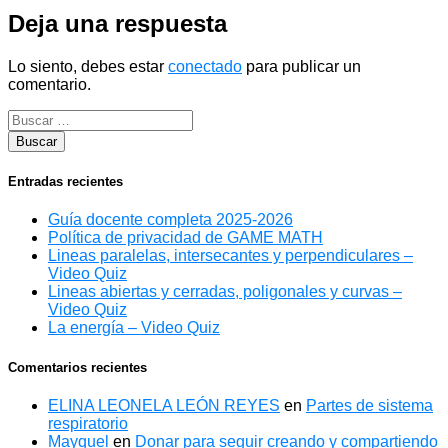
entradas
Deja una respuesta
Lo siento, debes estar
conectado
para publicar un
comentario.
Entradas recientes
Guía docente completa 2025-2026
Política de privacidad de GAME MATH
Lineas paralelas, intersecantes y perpendiculares –
Video Quiz
Lineas abiertas y cerradas, poligonales y curvas –
Video Quiz
La energía – Video Quiz
Comentarios recientes
ELINA LEONELA LEÓN REYES
en
Partes de sistema
respiratorio
Mayquel
en
Donar para seguir creando y compartiendo