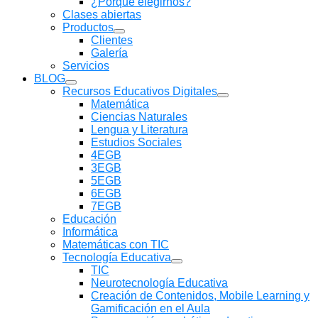
¿Porqué elegirnos?
Clases abiertas
Productos
Mostrar
Clientes
submenú
Galería
Servicios
BLOG
Mostrar
Recursos Educativos Digitales
submenú
Mostrar
Matemática
submenú
Ciencias Naturales
Lengua y Literatura
Estudios Sociales
4EGB
3EGB
5EGB
6EGB
7EGB
Educación
Informática
Matemáticas con TIC
Tecnología Educativa
Mostrar
TIC
submenú
Neurotecnología Educativa
Creación de Contenidos, Mobile Learning y
Gamificación en el Aula