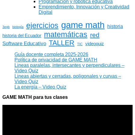
Programación y robótica educativa
Emprendimiento, Innovación y Creatividad
Digital
game math
ejercicios
historia
3egb
biología
matemáticas
red
historia del Ecuador
TALLER
Software Educativo
videoquiz
TIC
Guía docente completa 2025-2026
Política de privacidad de GAME MATH
Lineas paralelas, intersecantes y perpendiculares –
Video Quiz
Lineas abiertas y cerradas, poligonales y curvas –
Video Quiz
La energía – Video Quiz
GAME MATH para tus clases