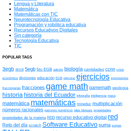
Lengua y Literatura
Matemática
Matemáticas con TIC
Neurotecnología Educativa
Programación y robótica educativa
Recursos Educativos Digitales
Sin categoría
Tecnología Educativa
TIC
POPULAR TAGS
3egb
biología
5egb
ccnn
5to EGB
cantidades
4EGB
adición
crisis
ejercicios
divisiones
educación
económica
EGB
ejercicio
expresiones
game math
fracciones
gamemath
geología
fraccionarias
historia
historia del Ecuador
infografía
inteligencia
masa
matemáticas
matemática
multiplicación
mineduc
números racionales
patrones numéricos
pilas bloques
propiedades
red
recurso educativo digital
propiedades de la materia
RDD
Software Educativo
suma
Reto del día
scratch
sumas