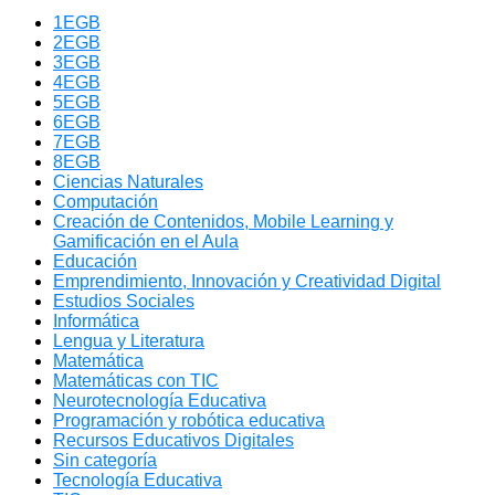
1EGB
2EGB
3EGB
4EGB
5EGB
6EGB
7EGB
8EGB
Ciencias Naturales
Computación
Creación de Contenidos, Mobile Learning y
Gamificación en el Aula
Educación
Emprendimiento, Innovación y Creatividad Digital
Estudios Sociales
Informática
Lengua y Literatura
Matemática
Matemáticas con TIC
Neurotecnología Educativa
Programación y robótica educativa
Recursos Educativos Digitales
Sin categoría
Tecnología Educativa