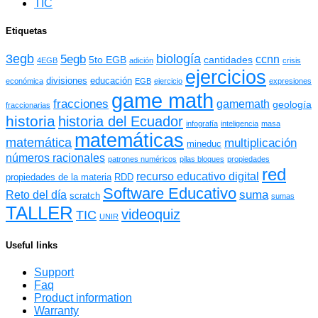
TIC
Etiquetas
3egb
biología
5egb
ccnn
5to EGB
cantidades
4EGB
adición
crisis
ejercicios
divisiones
educación
económica
EGB
ejercicio
expresiones
game math
fracciones
gamemath
geología
fraccionarias
historia
historia del Ecuador
infografía
inteligencia
masa
matemáticas
matemática
multiplicación
mineduc
números racionales
patrones numéricos
pilas bloques
propiedades
red
recurso educativo digital
propiedades de la materia
RDD
Software Educativo
suma
Reto del día
scratch
sumas
TALLER
videoquiz
TIC
UNIR
Useful links
Support
Faq
Product information
Warranty