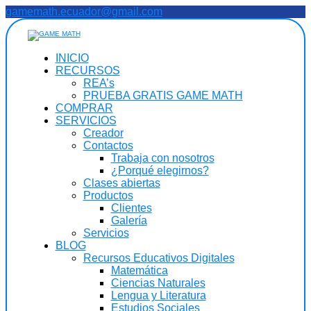
Saltar
gamemath.ecuador@gmail.com
al
contenido
INICIO
RECURSOS
REA’s
PRUEBA GRATIS GAME MATH
COMPRAR
SERVICIOS
Creador
Contactos
Trabaja con nosotros
¿Porqué elegirnos?
Clases abiertas
Productos
Clientes
Galería
Servicios
BLOG
Recursos Educativos Digitales
Matemática
Ciencias Naturales
Lengua y Literatura
Estudios Sociales