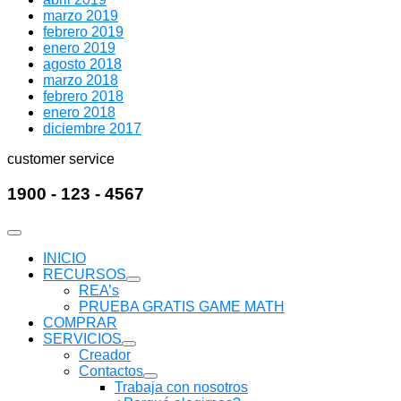
marzo 2019
febrero 2019
enero 2019
agosto 2018
marzo 2018
febrero 2018
enero 2018
diciembre 2017
customer service
1900 - 123 - 4567
INICIO
RECURSOS
Mostrar
REA’s
submenú
PRUEBA GRATIS GAME MATH
COMPRAR
SERVICIOS
Mostrar
Creador
submenú
Contactos
Mostrar
Trabaja con nosotros
submenú