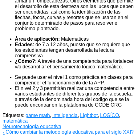
armar un rompecabezas. Otros elementos que permite
el desarrollo de esta destreza son las luces que deben
ser encendidas, así como la identificación de las
flechas, focos, curvas y resortes que se usaran en el
conjunto determinado de pasos para resolver el
problema planteado.
Área de aplicación:
Matemáticas
Edades:
de 7 a 12 años, puesto que se requiere que
los estudiantes tengan desarrollada la lectura
comprensiva.
¿Cómo?:
A través de una competencia para fortalecer
y/o desarrollar el pensamiento lógico matemático.
Se puede usar el nivel 1 como práctica en clases para
comprender el funcionamiento de la APP.
El nivel 2 y 3 permitirán realizar una competencia entre
varios estudiantes de diferentes grupos de la escuela.,
a través de la denominada hora del código que se la
puede encontrar en la plataforma de CODE.ORG
Etiquetas:
game math
,
inteligencia
,
Lightbot
,
LOGÍCO
,
matemática
Navegación
Neurotecnología educativa
¿Cómo cambiar la metodología educativa para el siglo XXI?
de