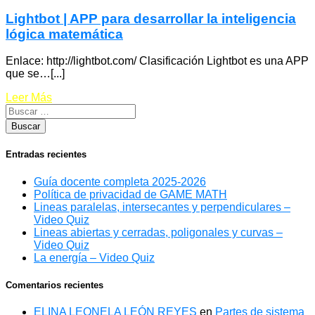
Lightbot | APP para desarrollar la inteligencia
lógica matemática
Enlace: http://lightbot.com/ Clasificación Lightbot es una APP
que se…[...]
Leer Más
Entradas recientes
Guía docente completa 2025-2026
Política de privacidad de GAME MATH
Lineas paralelas, intersecantes y perpendiculares –
Video Quiz
Lineas abiertas y cerradas, poligonales y curvas –
Video Quiz
La energía – Video Quiz
Comentarios recientes
ELINA LEONELA LEÓN REYES
en
Partes de sistema