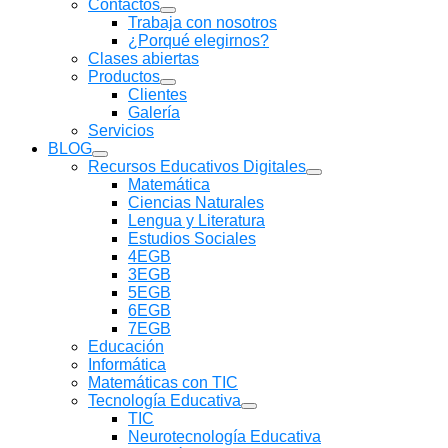
Contactos
Mostrar
Trabaja con nosotros
submenú
¿Porqué elegirnos?
Clases abiertas
Productos
Mostrar
Clientes
submenú
Galería
Servicios
BLOG
Mostrar
Recursos Educativos Digitales
submenú
Mostrar
Matemática
submenú
Ciencias Naturales
Lengua y Literatura
Estudios Sociales
4EGB
3EGB
5EGB
6EGB
7EGB
Educación
Informática
Matemáticas con TIC
Tecnología Educativa
Mostrar
TIC
submenú
Neurotecnología Educativa