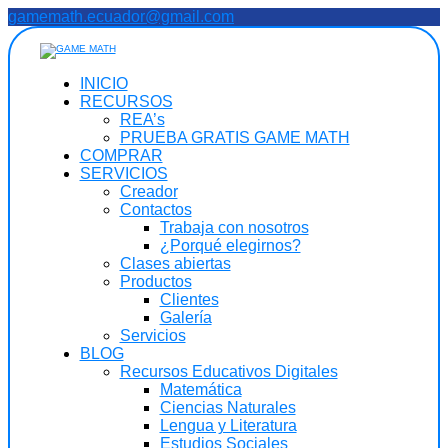
Saltar
gamemath.ecuador@gmail.com
al
contenido
INICIO
RECURSOS
REA’s
PRUEBA GRATIS GAME MATH
COMPRAR
SERVICIOS
Creador
Contactos
Trabaja con nosotros
¿Porqué elegirnos?
Clases abiertas
Productos
Clientes
Galería
Servicios
BLOG
Recursos Educativos Digitales
Matemática
Ciencias Naturales
Lengua y Literatura
Estudios Sociales