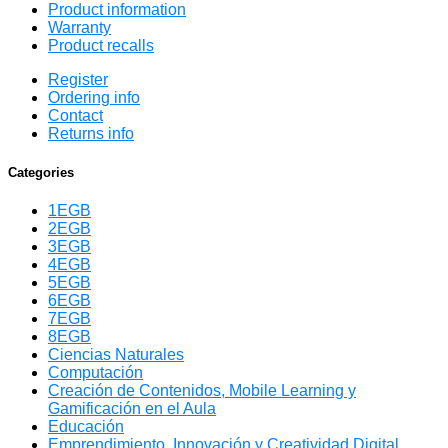
Product information
Warranty
Product recalls
Register
Ordering info
Contact
Returns info
Categories
1EGB
2EGB
3EGB
4EGB
5EGB
6EGB
7EGB
8EGB
Ciencias Naturales
Computación
Creación de Contenidos, Mobile Learning y
Gamificación en el Aula
Educación
Emprendimiento, Innovación y Creatividad Digital