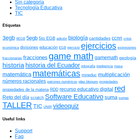
Sin categoría
Tecnología Educativa
TIC
Etiquetas
3egb
biología
5egb
ccnn
5to EGB
cantidades
4EGB
adición
crisis
ejercicios
divisiones
educación
económica
EGB
ejercicio
expresiones
game math
fracciones
gamemath
geología
fraccionarias
historia
historia del Ecuador
infografía
inteligencia
masa
matemáticas
matemática
multiplicación
mineduc
números racionales
patrones numéricos
pilas bloques
propiedades
red
recurso educativo digital
propiedades de la materia
RDD
Software Educativo
suma
Reto del día
scratch
sumas
TALLER
videoquiz
TIC
UNIR
Useful links
Support
Faq