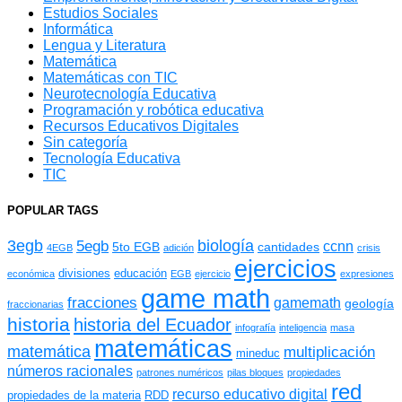
Estudios Sociales
Informática
Lengua y Literatura
Matemática
Matemáticas con TIC
Neurotecnología Educativa
Programación y robótica educativa
Recursos Educativos Digitales
Sin categoría
Tecnología Educativa
TIC
POPULAR TAGS
3egb
biología
5egb
ccnn
5to EGB
cantidades
4EGB
adición
crisis
ejercicios
divisiones
educación
económica
EGB
ejercicio
expresiones
game math
fracciones
gamemath
geología
fraccionarias
historia
historia del Ecuador
infografía
inteligencia
masa
matemáticas
matemática
multiplicación
mineduc
números racionales
patrones numéricos
pilas bloques
propiedades
red
recurso educativo digital
propiedades de la materia
RDD