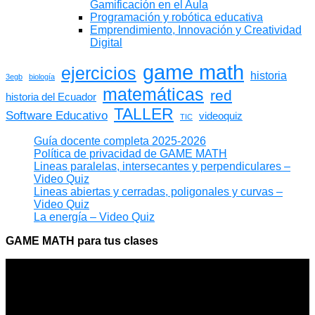
Gamificación en el Aula
Programación y robótica educativa
Emprendimiento, Innovación y Creatividad
Digital
game math
ejercicios
historia
3egb
biología
matemáticas
red
historia del Ecuador
TALLER
Software Educativo
videoquiz
TIC
Guía docente completa 2025-2026
Política de privacidad de GAME MATH
Lineas paralelas, intersecantes y perpendiculares –
Video Quiz
Lineas abiertas y cerradas, poligonales y curvas –
Video Quiz
La energía – Video Quiz
GAME MATH para tus clases