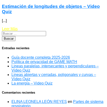
Estimación de longitudes de objetos – Video
Quiz
[...]
Leer Más
Entradas recientes
Guía docente completa 2025-2026
Política de privacidad de GAME MATH
Lineas paralelas, intersecantes y perpendiculares –
Video Quiz
Lineas abiertas y cerradas, poligonales y curvas –
Video Quiz
La energía – Video Quiz
Comentarios recientes
ELINA LEONELA LEÓN REYES
en
Partes de sistema
respiratorio