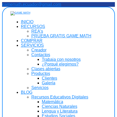
Saltar
gamemath.ecuador@gmail.com
al
contenido
INICIO
RECURSOS
REA’s
PRUEBA GRATIS GAME MATH
COMPRAR
SERVICIOS
Creador
Contactos
Trabaja con nosotros
¿Porqué elegirnos?
Clases abiertas
Productos
Clientes
Galería
Servicios
BLOG
Recursos Educativos Digitales
Matemática
Ciencias Naturales
Lengua y Literatura
Estudios Sociales