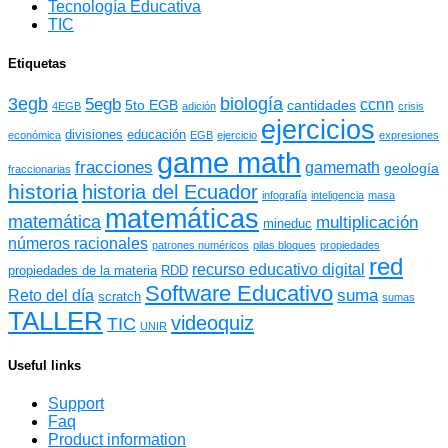
Tecnología Educativa
TIC
Etiquetas
3egb
biología
5egb
ccnn
5to EGB
cantidades
4EGB
adición
crisis
ejercicios
divisiones
educación
económica
EGB
ejercicio
expresiones
game math
fracciones
gamemath
geología
fraccionarias
historia
historia del Ecuador
infografía
inteligencia
masa
matemáticas
matemática
multiplicación
mineduc
números racionales
patrones numéricos
pilas bloques
propiedades
red
recurso educativo digital
propiedades de la materia
RDD
Software Educativo
suma
Reto del día
scratch
sumas
TALLER
videoquiz
TIC
UNIR
Useful links
Support
Faq
Product information