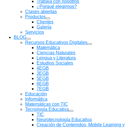
Trabaja con nosotros
submenú
¿Porqué elegirnos?
Clases abiertas
Productos
Mostrar
Clientes
submenú
Galería
Servicios
BLOG
Mostrar
Recursos Educativos Digitales
submenú
Mostrar
Matemática
submenú
Ciencias Naturales
Lengua y Literatura
Estudios Sociales
4EGB
3EGB
5EGB
6EGB
7EGB
Educación
Informática
Matemáticas con TIC
Tecnología Educativa
Mostrar
TIC
submenú
Neurotecnología Educativa
Creación de Contenidos, Mobile Learning y