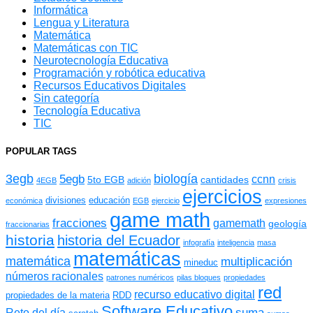
Informática
Lengua y Literatura
Matemática
Matemáticas con TIC
Neurotecnología Educativa
Programación y robótica educativa
Recursos Educativos Digitales
Sin categoría
Tecnología Educativa
TIC
POPULAR TAGS
3egb
biología
5egb
ccnn
5to EGB
cantidades
4EGB
adición
crisis
ejercicios
divisiones
educación
económica
EGB
ejercicio
expresiones
game math
fracciones
gamemath
geología
fraccionarias
historia
historia del Ecuador
infografía
inteligencia
masa
matemáticas
matemática
multiplicación
mineduc
números racionales
patrones numéricos
pilas bloques
propiedades
red
recurso educativo digital
propiedades de la materia
RDD
Software Educativo
suma
Reto del día