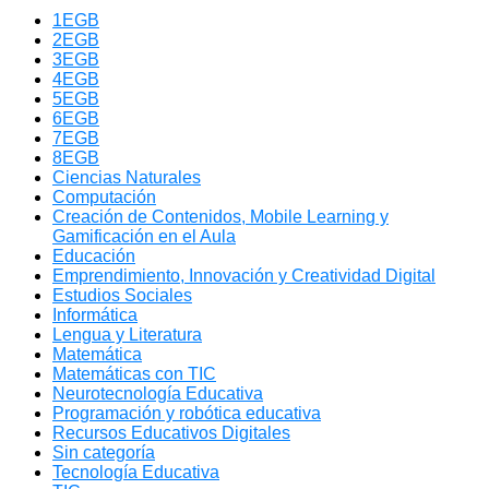
1EGB
2EGB
3EGB
4EGB
5EGB
6EGB
7EGB
8EGB
Ciencias Naturales
Computación
Creación de Contenidos, Mobile Learning y
Gamificación en el Aula
Educación
Emprendimiento, Innovación y Creatividad Digital
Estudios Sociales
Informática
Lengua y Literatura
Matemática
Matemáticas con TIC
Neurotecnología Educativa
Programación y robótica educativa
Recursos Educativos Digitales
Sin categoría
Tecnología Educativa