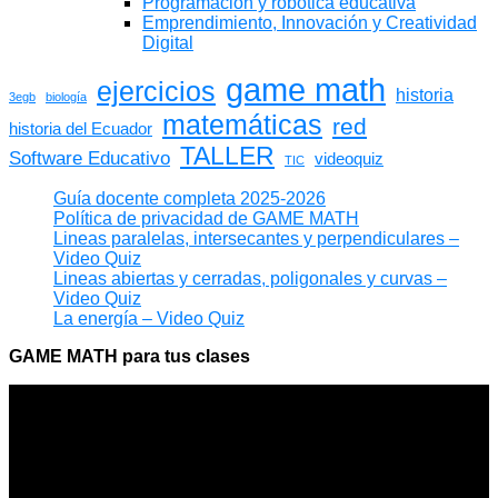
Programación y robótica educativa
Emprendimiento, Innovación y Creatividad
Digital
game math
ejercicios
historia
3egb
biología
matemáticas
red
historia del Ecuador
TALLER
Software Educativo
videoquiz
TIC
Guía docente completa 2025-2026
Política de privacidad de GAME MATH
Lineas paralelas, intersecantes y perpendiculares –
Video Quiz
Lineas abiertas y cerradas, poligonales y curvas –
Video Quiz
La energía – Video Quiz
GAME MATH para tus clases