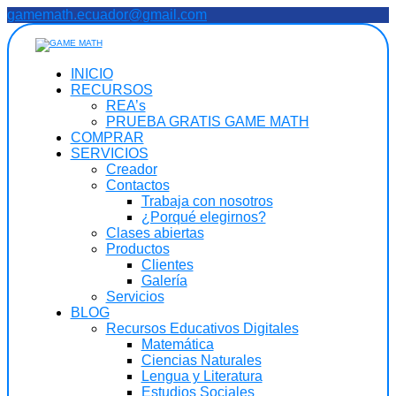
Saltar
gamemath.ecuador@gmail.com
al
contenido
INICIO
RECURSOS
REA’s
PRUEBA GRATIS GAME MATH
COMPRAR
SERVICIOS
Creador
Contactos
Trabaja con nosotros
¿Porqué elegirnos?
Clases abiertas
Productos
Clientes
Galería
Servicios
BLOG
Recursos Educativos Digitales
Matemática
Ciencias Naturales
Lengua y Literatura
Estudios Sociales