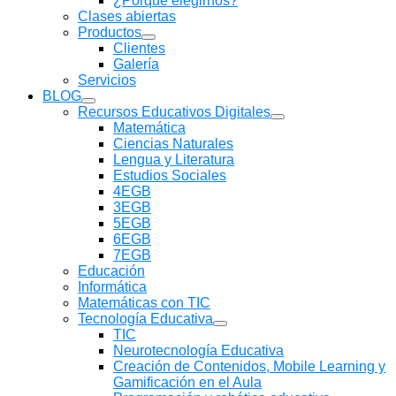
¿Porqué elegirnos?
Clases abiertas
Productos
Mostrar
Clientes
submenú
Galería
Servicios
BLOG
Mostrar
Recursos Educativos Digitales
submenú
Mostrar
Matemática
submenú
Ciencias Naturales
Lengua y Literatura
Estudios Sociales
4EGB
3EGB
5EGB
6EGB
7EGB
Educación
Informática
Matemáticas con TIC
Tecnología Educativa
Mostrar
TIC
submenú
Neurotecnología Educativa
Creación de Contenidos, Mobile Learning y
Gamificación en el Aula