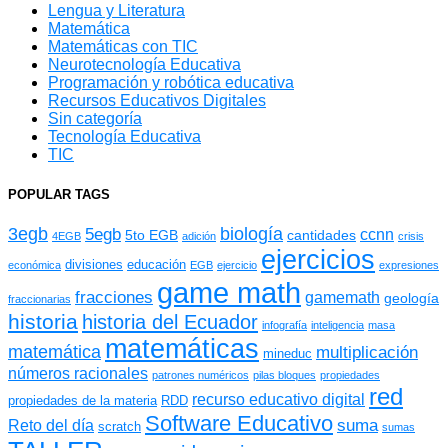
Lengua y Literatura
Matemática
Matemáticas con TIC
Neurotecnología Educativa
Programación y robótica educativa
Recursos Educativos Digitales
Sin categoría
Tecnología Educativa
TIC
POPULAR TAGS
3egb
biología
5egb
ccnn
5to EGB
cantidades
4EGB
adición
crisis
ejercicios
divisiones
educación
económica
EGB
ejercicio
expresiones
game math
fracciones
gamemath
geología
fraccionarias
historia
historia del Ecuador
infografía
inteligencia
masa
matemáticas
matemática
multiplicación
mineduc
números racionales
patrones numéricos
pilas bloques
propiedades
red
recurso educativo digital
propiedades de la materia
RDD
Software Educativo
suma
Reto del día
scratch
sumas