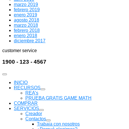
marzo 2019
febrero 2019
enero 2019
agosto 2018
marzo 2018
febrero 2018
enero 2018
diciembre 2017
customer service
1900 - 123 - 4567
INICIO
RECURSOS
Mostrar
REA’s
submenú
PRUEBA GRATIS GAME MATH
COMPRAR
SERVICIOS
Mostrar
Creador
submenú
Contactos
Mostrar
Trabaja con nosotros
submenú