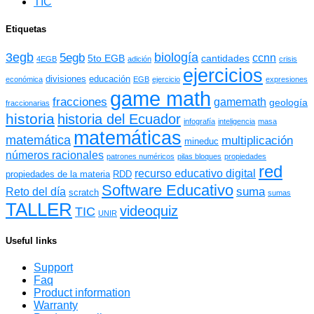
TIC
Etiquetas
3egb
biología
5egb
ccnn
5to EGB
cantidades
4EGB
adición
crisis
ejercicios
divisiones
educación
económica
EGB
ejercicio
expresiones
game math
fracciones
gamemath
geología
fraccionarias
historia
historia del Ecuador
infografía
inteligencia
masa
matemáticas
matemática
multiplicación
mineduc
números racionales
patrones numéricos
pilas bloques
propiedades
red
recurso educativo digital
propiedades de la materia
RDD
Software Educativo
suma
Reto del día
scratch
sumas
TALLER
videoquiz
TIC
UNIR
Useful links
Support
Faq
Product information
Warranty