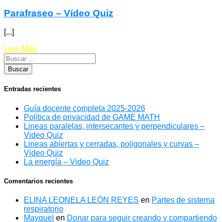
Parafraseo – Vídeo Quiz
[...]
Leer Más
Entradas recientes
Guía docente completa 2025-2026
Política de privacidad de GAME MATH
Lineas paralelas, intersecantes y perpendiculares –
Video Quiz
Lineas abiertas y cerradas, poligonales y curvas –
Video Quiz
La energía – Video Quiz
Comentarios recientes
ELINA LEONELA LEÓN REYES
en
Partes de sistema
respiratorio
Mayquel
en
Donar para seguir creando y compartiendo