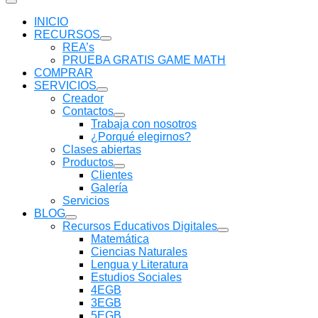
INICIO
RECURSOS
Mostrar
REA’s
submenú
PRUEBA GRATIS GAME MATH
COMPRAR
SERVICIOS
Mostrar
Creador
submenú
Contactos
Mostrar
Trabaja con nosotros
submenú
¿Porqué elegirnos?
Clases abiertas
Productos
Mostrar
Clientes
submenú
Galería
Servicios
BLOG
Mostrar
Recursos Educativos Digitales
submenú
Mostrar
Matemática
submenú
Ciencias Naturales
Lengua y Literatura
Estudios Sociales
4EGB
3EGB
5EGB