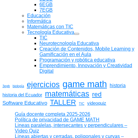
6EGB
7EGB
Educación
Informática
Matemáticas con TIC
Tecnología Educativa
Mostrar
TIC
submenú
Neurotecnología Educativa
Creación de Contenidos, Mobile Learning y
Gamificación en el Aula
Programación y robótica educativa
Emprendimiento, Innovación y Creatividad
Digital
game math
ejercicios
historia
3egb
biología
matemáticas
red
historia del Ecuador
TALLER
Software Educativo
videoquiz
TIC
Guía docente completa 2025-2026
Política de privacidad de GAME MATH
Lineas paralelas, intersecantes y perpendiculares –
Video Quiz
Lineas abiertas y cerradas, poligonales y curvas –