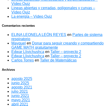
Video Quiz
Lineas abiertas y cerradas, poligonales y curvas –
Video Quiz
La energía – Video Quiz
Comentarios recientes
ELINA LEONELA LEÓN REYES
en
Partes de sistema
respiratorio
Mayquel
en
Donar para seguir creando y compartiendo
GAME MATH gratuitamente
Edwar Llivichushca
en
Taller – proyecto 2
Edwar Llivichushca
en
Taller – proyecto 2
Carlos Torres
en
Taller de Matemáticas
Archivos
agosto 2025
junio 2025
agosto 2021
julio 2021
junio 2021
mayo 2021
abril 2021