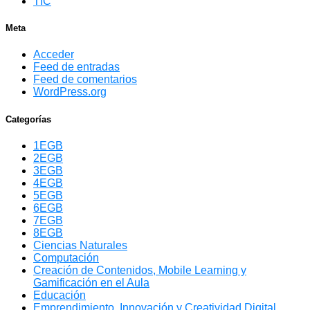
TIC
Meta
Acceder
Feed de entradas
Feed de comentarios
WordPress.org
Categorías
1EGB
2EGB
3EGB
4EGB
5EGB
6EGB
7EGB
8EGB
Ciencias Naturales
Computación
Creación de Contenidos, Mobile Learning y
Gamificación en el Aula
Educación
Emprendimiento, Innovación y Creatividad Digital