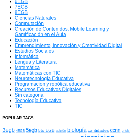
6EGB
7EGB
8EGB
Ciencias Naturales
Computación
Creación de Contenidos, Mobile Learning y
Gamificación en el Aula
Educación
Emprendimiento, Innovación y Creatividad Digital
Estudios Sociales
Informática
Lengua y Literatura
Matemática
Matemáticas con TIC
Neurotecnología Educativa
Programación y robótica educativa
Recursos Educativos Digitales
Sin categoría
Tecnología Educativa
TIC
POPULAR TAGS
3egb
biología
5egb
ccnn
5to EGB
cantidades
4EGB
adición
crisis