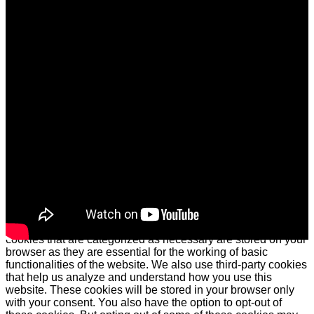
Theme de TheMagnifico. Copyright : Jimmy Muñoz
ARRIBA
USO DE COOKIES
Este sitio web utiliza cookies para mejorar su experiencia.
Asumiremos que está de acuerdo con esto, pero puede optar
por no participar si lo desea.
Cookie configuraciones
ACEPTAR
Cerrar
Privacy Overview
This website uses cookies to improve your experience while
you navigate through the website. Out of these cookies, the
cookies that are categorized as necessary are stored on your
browser as they are essential for the working of basic
functionalities of the website. We also use third-party cookies
that help us analyze and understand how you use this
website. These cookies will be stored in your browser only
with your consent. You also have the option to opt-out of