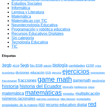
Estudios Sociales
Informática
Lengua y Literatura
Matemática
Matemáticas con TIC
Neurotecnología Educativa
Programación y robótica educativa
Recursos Educativos Digitales
Sin categoría
Tecnología Educativa
TIC
Etiquetas
3egb
biología
5egb
ccnn
5to EGB
cantidades
4EGB
adición
crisis
ejercicios
divisiones
educación
económica
EGB
ejercicio
expresiones
game math
fracciones
gamemath
geología
fraccionarias
historia
historia del Ecuador
infografía
inteligencia
masa
matemáticas
matemática
multiplicación
mineduc
números racionales
patrones numéricos
pilas bloques
propiedades
red
recurso educativo digital
propiedades de la materia
RDD