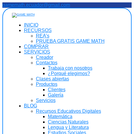
Saltar
gamemath.ecuador@gmail.com
al
contenido
INICIO
RECURSOS
REA’s
PRUEBA GRATIS GAME MATH
COMPRAR
SERVICIOS
Creador
Contactos
Trabaja con nosotros
¿Porqué elegirnos?
Clases abiertas
Productos
Clientes
Galería
Servicios
BLOG
Recursos Educativos Digitales
Matemática
Ciencias Naturales
Lengua y Literatura
Estudios Sociales