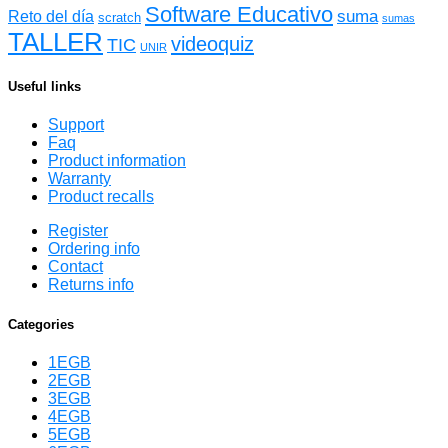
Software Educativo
suma
Reto del día
scratch
sumas
TALLER
videoquiz
TIC
UNIR
Useful links
Support
Faq
Product information
Warranty
Product recalls
Register
Ordering info
Contact
Returns info
Categories
1EGB
2EGB
3EGB
4EGB
5EGB