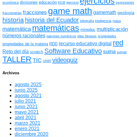
ejercicios
divisiones
educación
económica
EGB
ejercicio
expresiones
game math
fracciones
gamemath
geología
fraccionarias
historia
historia del Ecuador
infografía
inteligencia
masa
matemáticas
matemática
multiplicación
mineduc
números racionales
patrones numéricos
pilas bloques
propiedades
red
recurso educativo digital
propiedades de la materia
RDD
Software Educativo
suma
Reto del día
scratch
sumas
TALLER
videoquiz
TIC
UNIR
Archivos
agosto 2025
junio 2025
agosto 2021
julio 2021
junio 2021
mayo 2021
abril 2021
marzo 2021
enero 2021
diciembre 2020