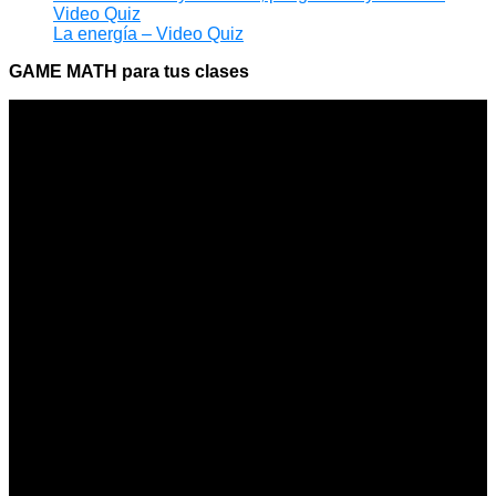
Video Quiz
La energía – Video Quiz
GAME MATH para tus clases
Apóyanos
Dona para que siga siendo gratuito
Funciona gracias a WordPress | Education WordPress