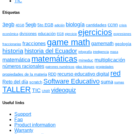
TIC
Etiquetas
3egb
biología
5egb
ccnn
5to EGB
cantidades
4EGB
adición
crisis
ejercicios
divisiones
educación
económica
EGB
ejercicio
expresiones
game math
fracciones
gamemath
geología
fraccionarias
historia
historia del Ecuador
infografía
inteligencia
masa
matemáticas
matemática
multiplicación
mineduc
números racionales
patrones numéricos
pilas bloques
propiedades
red
recurso educativo digital
propiedades de la materia
RDD
Software Educativo
suma
Reto del día
scratch
sumas
TALLER
videoquiz
TIC
UNIR
Useful links
Support
Faq
Product information
Warranty