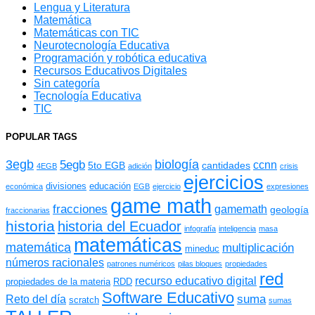
Lengua y Literatura
Matemática
Matemáticas con TIC
Neurotecnología Educativa
Programación y robótica educativa
Recursos Educativos Digitales
Sin categoría
Tecnología Educativa
TIC
POPULAR TAGS
3egb
biología
5egb
ccnn
5to EGB
cantidades
4EGB
adición
crisis
ejercicios
divisiones
educación
económica
EGB
ejercicio
expresiones
game math
fracciones
gamemath
geología
fraccionarias
historia
historia del Ecuador
infografía
inteligencia
masa
matemáticas
matemática
multiplicación
mineduc
números racionales
patrones numéricos
pilas bloques
propiedades
red
recurso educativo digital
propiedades de la materia
RDD
Software Educativo
suma
Reto del día
scratch
sumas