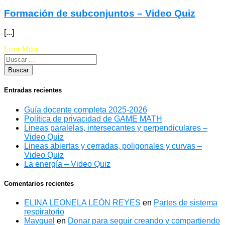
Formación de subconjuntos – Video Quiz
[...]
Leer Más
Entradas recientes
Guía docente completa 2025-2026
Política de privacidad de GAME MATH
Lineas paralelas, intersecantes y perpendiculares –
Video Quiz
Lineas abiertas y cerradas, poligonales y curvas –
Video Quiz
La energía – Video Quiz
Comentarios recientes
ELINA LEONELA LEÓN REYES
en
Partes de sistema
respiratorio
Mayquel
en
Donar para seguir creando y compartiendo