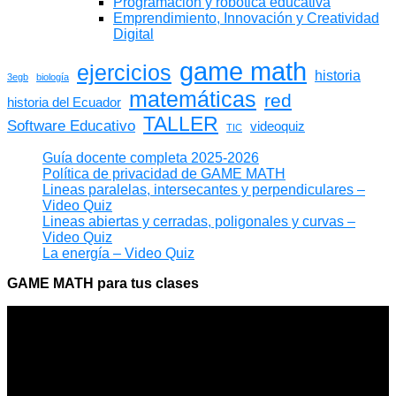
Programación y robótica educativa
Emprendimiento, Innovación y Creatividad
Digital
game math
ejercicios
historia
3egb
biología
matemáticas
red
historia del Ecuador
TALLER
Software Educativo
videoquiz
TIC
Guía docente completa 2025-2026
Política de privacidad de GAME MATH
Lineas paralelas, intersecantes y perpendiculares –
Video Quiz
Lineas abiertas y cerradas, poligonales y curvas –
Video Quiz
La energía – Video Quiz
GAME MATH para tus clases