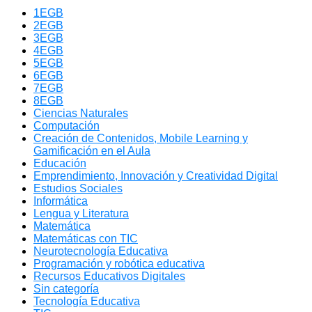
1EGB
2EGB
3EGB
4EGB
5EGB
6EGB
7EGB
8EGB
Ciencias Naturales
Computación
Creación de Contenidos, Mobile Learning y
Gamificación en el Aula
Educación
Emprendimiento, Innovación y Creatividad Digital
Estudios Sociales
Informática
Lengua y Literatura
Matemática
Matemáticas con TIC
Neurotecnología Educativa
Programación y robótica educativa
Recursos Educativos Digitales
Sin categoría
Tecnología Educativa