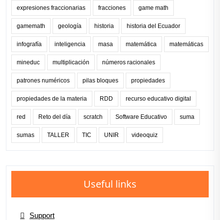
expresiones fraccionarias
fracciones
game math
gamemath
geología
historia
historia del Ecuador
infografía
inteligencia
masa
matemática
matemáticas
mineduc
multiplicación
números racionales
patrones numéricos
pilas bloques
propiedades
propiedades de la materia
RDD
recurso educativo digital
red
Reto del día
scratch
Software Educativo
suma
sumas
TALLER
TIC
UNIR
videoquiz
Useful links
Support