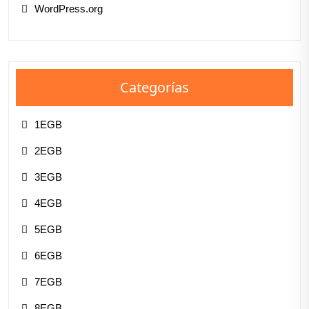
WordPress.org
Categorías
1EGB
2EGB
3EGB
4EGB
5EGB
6EGB
7EGB
8EGB