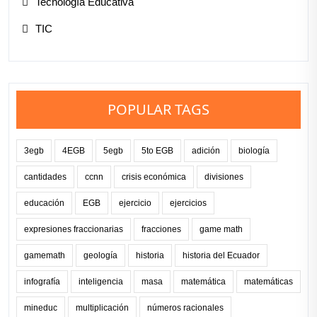
Tecnología Educativa
TIC
POPULAR TAGS
3egb
4EGB
5egb
5to EGB
adición
biología
cantidades
ccnn
crisis económica
divisiones
educación
EGB
ejercicio
ejercicios
expresiones fraccionarias
fracciones
game math
gamemath
geología
historia
historia del Ecuador
infografía
inteligencia
masa
matemática
matemáticas
mineduc
multiplicación
números racionales