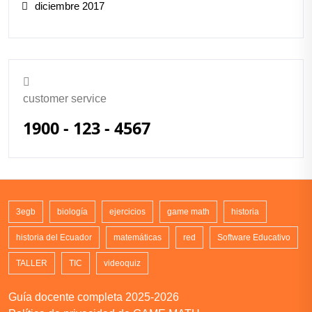
diciembre 2017
customer service
1900 - 123 - 4567
3egb
biología
ejercicios
game math
historia
historia del Ecuador
matemáticas
red
Software Educativo
TALLER
TIC
videoquiz
Guía docente completa 2025-2026