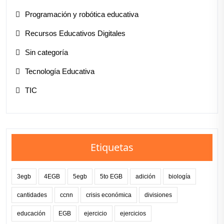
Programación y robótica educativa
Recursos Educativos Digitales
Sin categoría
Tecnología Educativa
TIC
Etiquetas
3egb
4EGB
5egb
5to EGB
adición
biología
cantidades
ccnn
crisis económica
divisiones
educación
EGB
ejercicio
ejercicios