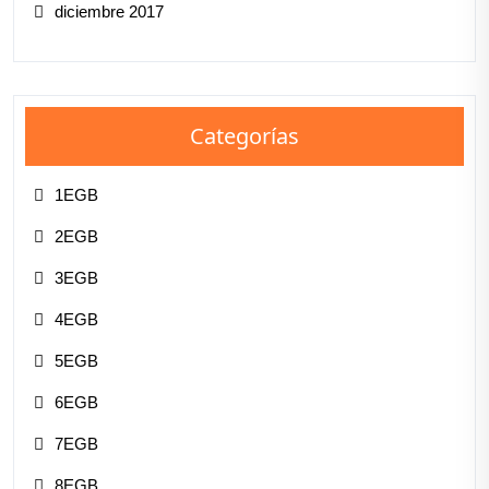
diciembre 2017
Categorías
1EGB
2EGB
3EGB
4EGB
5EGB
6EGB
7EGB
8EGB