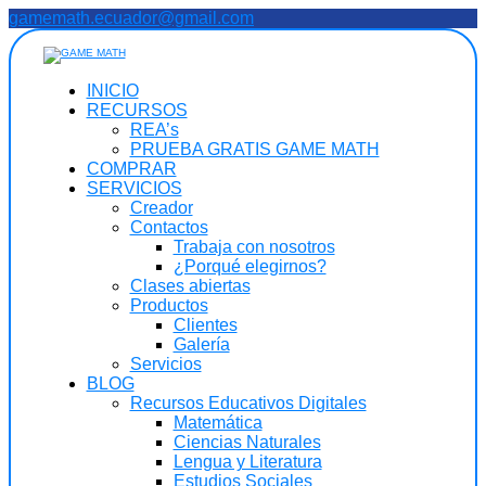
Saltar
gamemath.ecuador@gmail.com
al
contenido
INICIO
RECURSOS
REA’s
PRUEBA GRATIS GAME MATH
COMPRAR
SERVICIOS
Creador
Contactos
Trabaja con nosotros
¿Porqué elegirnos?
Clases abiertas
Productos
Clientes
Galería
Servicios
BLOG
Recursos Educativos Digitales
Matemática
Ciencias Naturales
Lengua y Literatura
Estudios Sociales