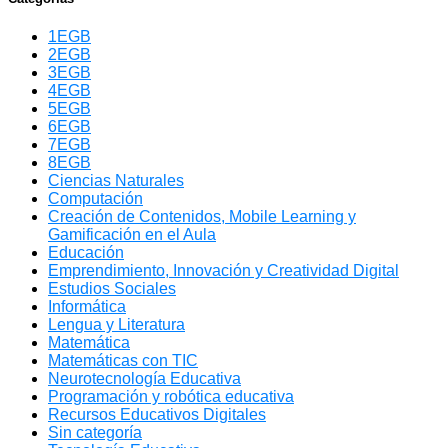
1EGB
2EGB
3EGB
4EGB
5EGB
6EGB
7EGB
8EGB
Ciencias Naturales
Computación
Creación de Contenidos, Mobile Learning y
Gamificación en el Aula
Educación
Emprendimiento, Innovación y Creatividad Digital
Estudios Sociales
Informática
Lengua y Literatura
Matemática
Matemáticas con TIC
Neurotecnología Educativa
Programación y robótica educativa
Recursos Educativos Digitales
Sin categoría