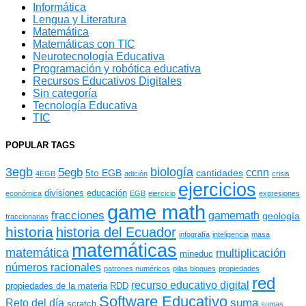
Informática
Lengua y Literatura
Matemática
Matemáticas con TIC
Neurotecnología Educativa
Programación y robótica educativa
Recursos Educativos Digitales
Sin categoría
Tecnología Educativa
TIC
POPULAR TAGS
3egb
biología
5egb
ccnn
5to EGB
cantidades
4EGB
adición
crisis
ejercicios
divisiones
educación
económica
EGB
ejercicio
expresiones
game math
fracciones
gamemath
geología
fraccionarias
historia
historia del Ecuador
infografía
inteligencia
masa
matemáticas
matemática
multiplicación
mineduc
números racionales
patrones numéricos
pilas bloques
propiedades
red
recurso educativo digital
propiedades de la materia
RDD
Software Educativo
suma
Reto del día
scratch
sumas