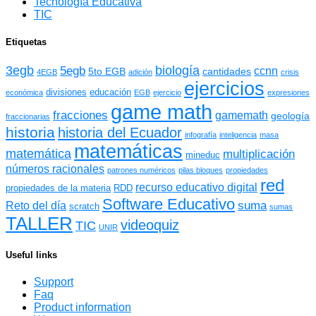
Tecnología Educativa
TIC
Etiquetas
3egb
biología
5egb
ccnn
5to EGB
cantidades
4EGB
adición
crisis
ejercicios
divisiones
educación
económica
EGB
ejercicio
expresiones
game math
fracciones
gamemath
geología
fraccionarias
historia
historia del Ecuador
infografía
inteligencia
masa
matemáticas
matemática
multiplicación
mineduc
números racionales
patrones numéricos
pilas bloques
propiedades
red
recurso educativo digital
propiedades de la materia
RDD
Software Educativo
suma
Reto del día
scratch
sumas
TALLER
videoquiz
TIC
UNIR
Useful links
Support
Faq
Product information