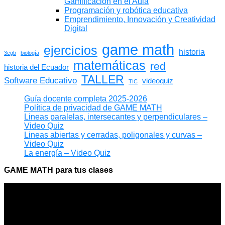
Gamificación en el Aula
Programación y robótica educativa
Emprendimiento, Innovación y Creatividad
Digital
game math
ejercicios
historia
3egb
biología
matemáticas
red
historia del Ecuador
TALLER
Software Educativo
videoquiz
TIC
Guía docente completa 2025-2026
Política de privacidad de GAME MATH
Lineas paralelas, intersecantes y perpendiculares –
Video Quiz
Lineas abiertas y cerradas, poligonales y curvas –
Video Quiz
La energía – Video Quiz
GAME MATH para tus clases