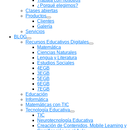
Trabaja con nosotros
submenú
¿Porqué elegirnos?
Clases abiertas
Productos
Mostrar
Clientes
submenú
Galería
Servicios
BLOG
Mostrar
Recursos Educativos Digitales
submenú
Mostrar
Matemática
submenú
Ciencias Naturales
Lengua y Literatura
Estudios Sociales
4EGB
3EGB
5EGB
6EGB
7EGB
Educación
Informática
Matemáticas con TIC
Tecnología Educativa
Mostrar
TIC
submenú
Neurotecnología Educativa
Creación de Contenidos, Mobile Learning y