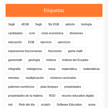
Etiquetas
3egb
4EGB
5egb
5to EGB
adición
biología
cantidades
ccnn
crisis económica
divisiones
educación
EGB
ejercicio
ejercicios
expresiones fraccionarias
fracciones
game math
gamemath
geología
historia
historia del Ecuador
infografía
inteligencia
masa
matemática
matemáticas
mineduc
multiplicación
números racionales
patrones numéricos
pilas bloques
propiedades
propiedades de la materia
RDD
recurso educativo digital
red
Reto del día
scratch
Software Educativo
suma