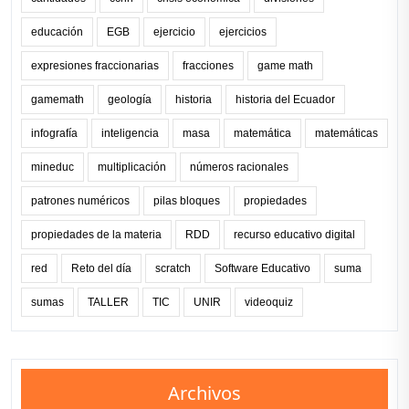
educación
EGB
ejercicio
ejercicios
expresiones fraccionarias
fracciones
game math
gamemath
geología
historia
historia del Ecuador
infografía
inteligencia
masa
matemática
matemáticas
mineduc
multiplicación
números racionales
patrones numéricos
pilas bloques
propiedades
propiedades de la materia
RDD
recurso educativo digital
red
Reto del día
scratch
Software Educativo
suma
sumas
TALLER
TIC
UNIR
videoquiz
Archivos