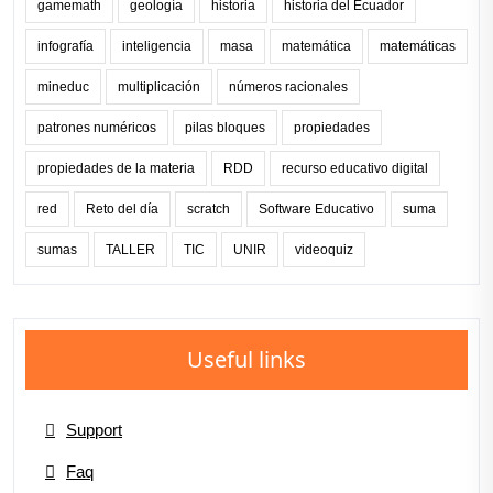
gamemath
geología
historia
historia del Ecuador
infografía
inteligencia
masa
matemática
matemáticas
mineduc
multiplicación
números racionales
patrones numéricos
pilas bloques
propiedades
propiedades de la materia
RDD
recurso educativo digital
red
Reto del día
scratch
Software Educativo
suma
sumas
TALLER
TIC
UNIR
videoquiz
Useful links
Support
Faq