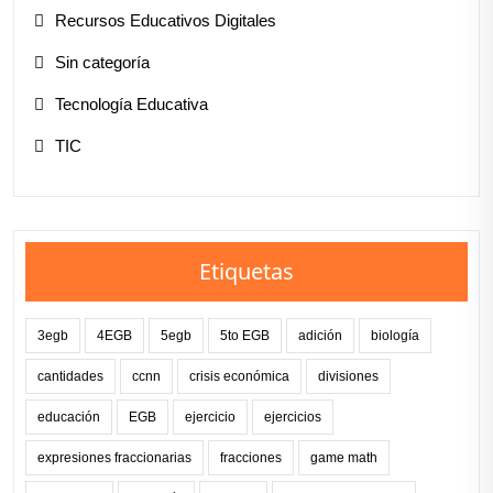
Recursos Educativos Digitales
Sin categoría
Tecnología Educativa
TIC
Etiquetas
3egb
4EGB
5egb
5to EGB
adición
biología
cantidades
ccnn
crisis económica
divisiones
educación
EGB
ejercicio
ejercicios
expresiones fraccionarias
fracciones
game math