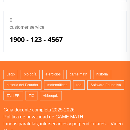
customer service
1900 - 123 - 4567
3egb
biología
ejercicios
game math
historia
historia del Ecuador
matemáticas
red
Software Educativo
TALLER
TIC
videoquiz
Guía docente completa 2025-2026
Política de privacidad de GAME MATH
Lineas paralelas, intersecantes y perpendiculares – Video