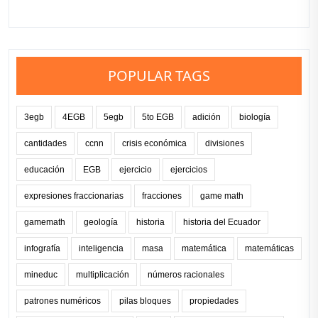
POPULAR TAGS
3egb
4EGB
5egb
5to EGB
adición
biología
cantidades
ccnn
crisis económica
divisiones
educación
EGB
ejercicio
ejercicios
expresiones fraccionarias
fracciones
game math
gamemath
geología
historia
historia del Ecuador
infografía
inteligencia
masa
matemática
matemáticas
mineduc
multiplicación
números racionales
patrones numéricos
pilas bloques
propiedades