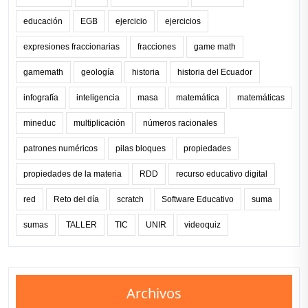
educación
EGB
ejercicio
ejercicios
expresiones fraccionarias
fracciones
game math
gamemath
geología
historia
historia del Ecuador
infografía
inteligencia
masa
matemática
matemáticas
mineduc
multiplicación
números racionales
patrones numéricos
pilas bloques
propiedades
propiedades de la materia
RDD
recurso educativo digital
red
Reto del día
scratch
Software Educativo
suma
sumas
TALLER
TIC
UNIR
videoquiz
Archivos