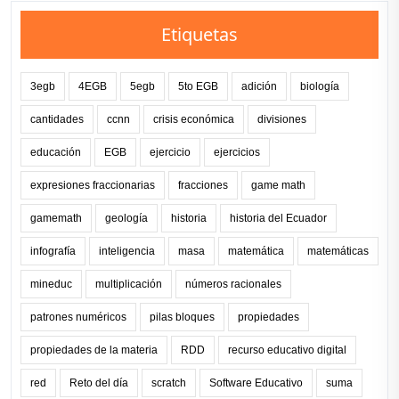
Etiquetas
3egb
4EGB
5egb
5to EGB
adición
biología
cantidades
ccnn
crisis económica
divisiones
educación
EGB
ejercicio
ejercicios
expresiones fraccionarias
fracciones
game math
gamemath
geología
historia
historia del Ecuador
infografía
inteligencia
masa
matemática
matemáticas
mineduc
multiplicación
números racionales
patrones numéricos
pilas bloques
propiedades
propiedades de la materia
RDD
recurso educativo digital
red
Reto del día
scratch
Software Educativo
suma