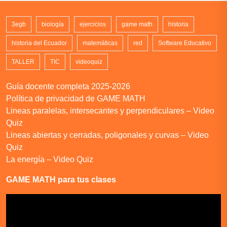
3egb
biología
ejercicios
game math
historia
historia del Ecuador
matemáticas
red
Software Educativo
TALLER
TIC
videoquiz
Guía docente completa 2025-2026
Política de privacidad de GAME MATH
Lineas paralelas, intersecantes y perpendiculares – Video
Quiz
Lineas abiertas y cerradas, poligonales y curvas – Video
Quiz
La energía – Video Quiz
GAME MATH para tus clases