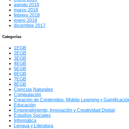
agosto 2018
marzo 2018
febrero 2018
enero 2018
diciembre 2017
Categorías
1EGB
2EGB
3EGB
4EGB
5EGB
6EGB
7EGB
8EGB
Ciencias Naturales
Computación
Creación de Contenidos, Mobile Learning y Gamificación
Educación
Emprendimiento, Innovación y Creatividad Digital
Estudios Sociales
Informática
Lengua y Literatura