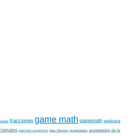
game math
fracciones
gamemath
geología
narias
cionales
propiedades de la
patrones numéricos
pilas bloques
propiedades