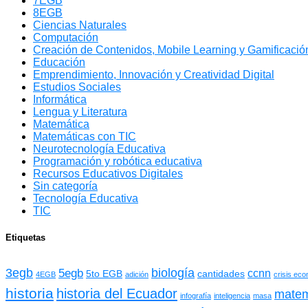
7EGB
8EGB
Ciencias Naturales
Computación
Creación de Contenidos, Mobile Learning y Gamificación
Educación
Emprendimiento, Innovación y Creatividad Digital
Estudios Sociales
Informática
Lengua y Literatura
Matemática
Matemáticas con TIC
Neurotecnología Educativa
Programación y robótica educativa
Recursos Educativos Digitales
Sin categoría
Tecnología Educativa
TIC
Etiquetas
3egb
biología
5egb
ccnn
5to EGB
cantidades
4EGB
adición
crisis ec
historia
historia del Ecuador
matem
infografía
inteligencia
masa