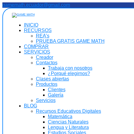
Saltar
gamemath.ecuador@gmail.com
al
contenido
INICIO
RECURSOS
REA’s
PRUEBA GRATIS GAME MATH
COMPRAR
SERVICIOS
Creador
Contactos
Trabaja con nosotros
¿Porqué elegirnos?
Clases abiertas
Productos
Clientes
Galería
Servicios
BLOG
Recursos Educativos Digitales
Matemática
Ciencias Naturales
Lengua y Literatura
Estudios Sociales