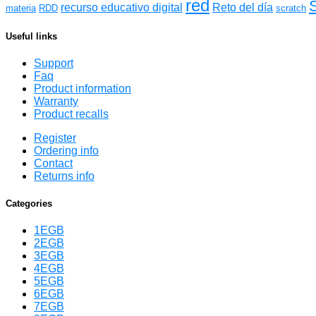
red
recurso educativo digital
Reto del día
materia
RDD
scratch
Useful links
Support
Faq
Product information
Warranty
Product recalls
Register
Ordering info
Contact
Returns info
Categories
1EGB
2EGB
3EGB
4EGB
5EGB
6EGB
7EGB