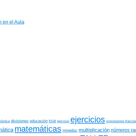
 en el Aula
ejercicios
divisiones
educación
onómica
EGB
ejercicio
expresiones fraccio
matemáticas
ática
multiplicación
números ra
mineduc