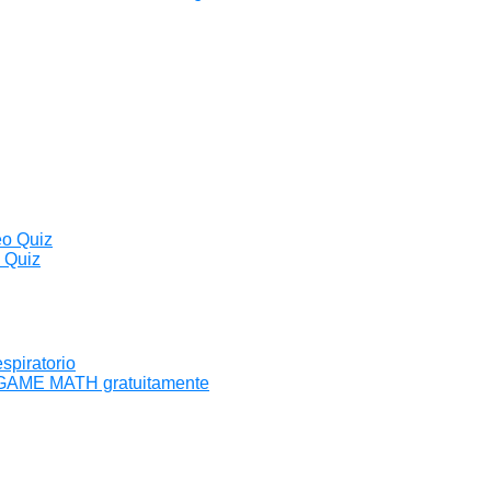
eo Quiz
o Quiz
spiratorio
o GAME MATH gratuitamente