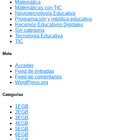
Matemática
Matemáticas con TIC
Neurotecnología Educativa
Programación y robótica educativa
Recursos Educativos Digitales
Sin categoría
Tecnología Educativa
TIC
Meta
Acceder
Feed de entradas
Feed de comentarios
WordPress.org
Categorías
1EGB
2EGB
3EGB
4EGB
5EGB
6EGB