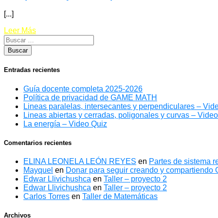
[...]
Leer Más
Entradas recientes
Guía docente completa 2025-2026
Política de privacidad de GAME MATH
Lineas paralelas, intersecantes y perpendiculares – Vid
Lineas abiertas y cerradas, poligonales y curvas – Vide
La energía – Video Quiz
Comentarios recientes
ELINA LEONELA LEÓN REYES
en
Partes de sistema re
Mayquel
en
Donar para seguir creando y compartiend
Edwar Llivichushca
en
Taller – proyecto 2
Edwar Llivichushca
en
Taller – proyecto 2
Carlos Torres
en
Taller de Matemáticas
Archivos