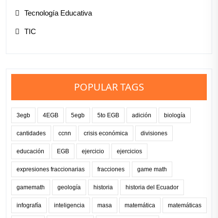
Tecnología Educativa
TIC
POPULAR TAGS
3egb
4EGB
5egb
5to EGB
adición
biología
cantidades
ccnn
crisis económica
divisiones
educación
EGB
ejercicio
ejercicios
expresiones fraccionarias
fracciones
game math
gamemath
geología
historia
historia del Ecuador
infografía
inteligencia
masa
matemática
matemáticas