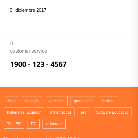
diciembre 2017
customer service
1900 - 123 - 4567
3egb
biología
ejercicios
game math
historia
historia del Ecuador
matemáticas
red
Software Educativo
TALLER
TIC
videoquiz