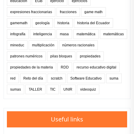
educación
EGB
ejercicio
ejercicios
expresiones fraccionarias
fracciones
game math
gamemath
geología
historia
historia del Ecuador
infografía
inteligencia
masa
matemática
matemáticas
mineduc
multiplicación
números racionales
patrones numéricos
pilas bloques
propiedades
propiedades de la materia
RDD
recurso educativo digital
red
Reto del día
scratch
Software Educativo
suma
sumas
TALLER
TIC
UNIR
videoquiz
Useful links