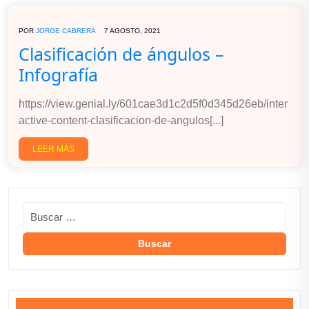
POR
JORGE CABRERA
7 AGOSTO, 2021
Clasificación de ángulos –
Infografía
https://view.genial.ly/601cae3d1c2d5f0d345d26eb/inter
active-content-clasificacion-de-angulos[...]
LEER MÁS