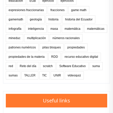
educación
EGB
ejercicio
ejercicios
expresiones fraccionarias
fracciones
game math
gamemath
geología
historia
historia del Ecuador
infografía
inteligencia
masa
matemática
matemáticas
mineduc
multiplicación
números racionales
patrones numéricos
pilas bloques
propiedades
propiedades de la materia
RDD
recurso educativo digital
red
Reto del día
scratch
Software Educativo
suma
sumas
TALLER
TIC
UNIR
videoquiz
Useful links