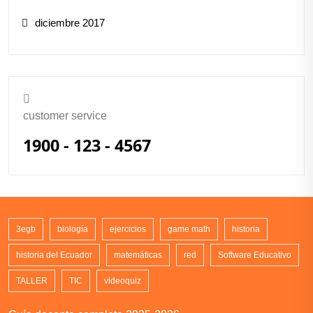
diciembre 2017
customer service
1900 - 123 - 4567
3egb
biología
ejercicios
game math
historia
historia del Ecuador
matemáticas
red
Software Educativo
TALLER
TIC
videoquiz