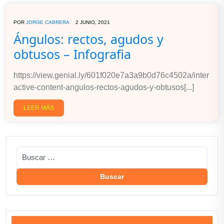
POR
JORGE CABRERA
2 JUNIO, 2021
Ángulos: rectos, agudos y
obtusos – Infografia
https://view.genial.ly/601f020e7a3a9b0d76c4502a/inter
active-content-angulos-rectos-agudos-y-obtusos[...]
LEER MÁS