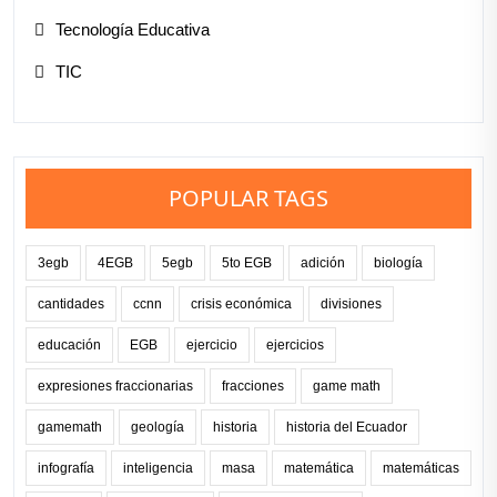
Tecnología Educativa
TIC
POPULAR TAGS
3egb
4EGB
5egb
5to EGB
adición
biología
cantidades
ccnn
crisis económica
divisiones
educación
EGB
ejercicio
ejercicios
expresiones fraccionarias
fracciones
game math
gamemath
geología
historia
historia del Ecuador
infografía
inteligencia
masa
matemática
matemáticas