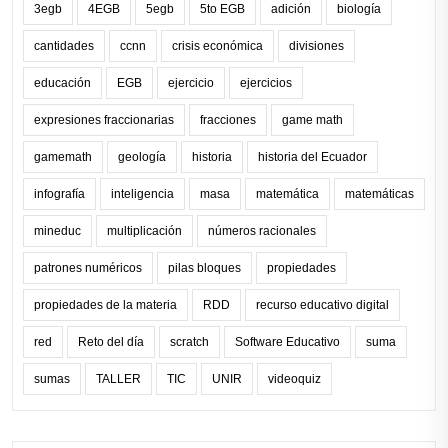
3egb
4EGB
5egb
5to EGB
adición
biología
cantidades
ccnn
crisis económica
divisiones
educación
EGB
ejercicio
ejercicios
expresiones fraccionarias
fracciones
game math
gamemath
geología
historia
historia del Ecuador
infografía
inteligencia
masa
matemática
matemáticas
mineduc
multiplicación
números racionales
patrones numéricos
pilas bloques
propiedades
propiedades de la materia
RDD
recurso educativo digital
red
Reto del día
scratch
Software Educativo
suma
sumas
TALLER
TIC
UNIR
videoquiz