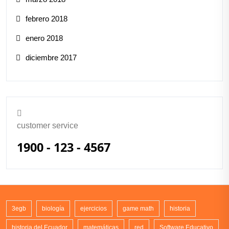
febrero 2018
enero 2018
diciembre 2017
customer service
1900 - 123 - 4567
3egb
biología
ejercicios
game math
historia
historia del Ecuador
matemáticas
red
Software Educativo