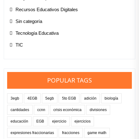
Recursos Educativos Digitales
Sin categoría
Tecnología Educativa
TIC
POPULAR TAGS
3egb
4EGB
5egb
5to EGB
adición
biología
cantidades
ccnn
crisis económica
divisiones
educación
EGB
ejercicio
ejercicios
expresiones fraccionarias
fracciones
game math