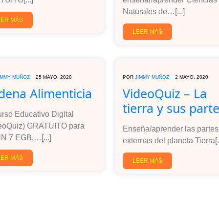
Naturales de…[...]
EER MÁS
LEER MÁS
IMMY MUÑOZ
25 MAYO, 2020
POR
JIMMY MUÑOZ
2 MAYO, 2020
dena Alimenticia
VideoQuiz – La
tierra y sus part
rso Educativo Digital
eoQuiz) GRATUITO para
Enseña/aprender las partes
 7 EGB.…[...]
externas del planeta Tierra[..
EER MÁS
LEER MÁS