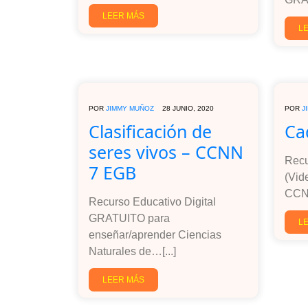
LEER MÁS
L
POR
JIMMY MUÑOZ
28 JUNIO, 2020
POR
J
Clasificación de
Ca
seres vivos – CCNN
Recu
7 EGB
(Vid
CCNN
Recurso Educativo Digital
GRATUITO para
L
enseñar/aprender Ciencias
Naturales de…[...]
LEER MÁS