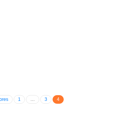
ores
1
…
3
4