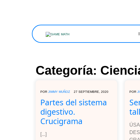
Categoría:
Cienci
POR
JIMMY MUÑOZ
27 SEPTIEMBRE, 2020
POR
J
Partes del sistema
Se
digestivo.
tal
Crucigrama
ÚSA
DES
[...]
GRAT