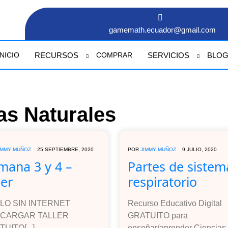
gamemath.ecuador@gmail.com
RECURSOS
SERVICIOS
BLO
INICIO
COMPRAR
as Naturales
IMMY MUÑOZ
25 SEPTIEMBRE, 2020
POR
JIMMY MUÑOZ
9 JULIO, 2020
mana 3 y 4 –
Partes de sistem
ler
respiratorio
LO SIN INTERNET
Recurso Educativo Digital
CARGAR TALLER
GRATUITO para
UITO[...]
enseñar/aprender Ciencias