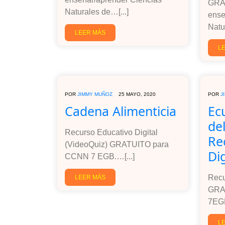
GRA
Naturales de…[...]
ense
Natu
LEER MÁS
L
POR
JIMMY MUÑOZ
25 MAYO, 2020
POR
J
Cadena Alimenticia
Ec
del
Recurso Educativo Digital
Re
(VideoQuiz) GRATUITO para
Di
CCNN 7 EGB.…[...]
Recu
LEER MÁS
GRA
7EGB
L