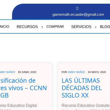
gamemath.ecuador@gmail.com
RECURSOS
SERVICIOS
BLO
INICIO
COMPRAR
IMMY MUÑOZ
28 JUNIO, 2020
POR
JIMMY MUÑOZ
30 MAYO, 2020
sificación de
LAS ÚLTIMAS
res vivos – CCNN
DÉCADAS DEL
EGB
SIGLO XX
rso Educativo Digital
Recurso Educativo Gratuito