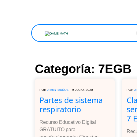
Categoría:
7EGB
POR
JIMMY MUÑOZ
9 JULIO, 2020
POR
J
Partes de sistema
Cla
respiratorio
se
7 
Recurso Educativo Digital
GRATUITO para
Recu
enseñar/aprender Ciencias