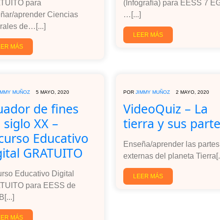
TUITO para
(Infografía) para EESS 7 E
ñar/aprender Ciencias
…[...]
rales de…[...]
LEER MÁS
EER MÁS
IMMY MUÑOZ
5 MAYO, 2020
POR
JIMMY MUÑOZ
2 MAYO, 2020
uador de fines
VideoQuiz – La
 siglo XX –
tierra y sus part
curso Educativo
Enseña/aprender las partes
gital GRATUITO
externas del planeta Tierra[..
rso Educativo Digital
LEER MÁS
TUITO para EESS de
[...]
EER MÁS