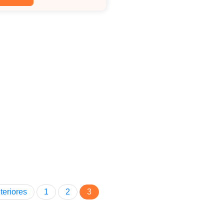
teriores
1
2
3