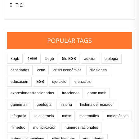
TIC
POPULAR TAGS
3egb
4EGB
5egb
5to EGB
adición
biología
cantidades
ccnn
crisis económica
divisiones
educación
EGB
ejercicio
ejercicios
expresiones fraccionarias
fracciones
game math
gamemath
geología
historia
historia del Ecuador
infografía
inteligencia
masa
matemática
matemáticas
mineduc
multiplicación
números racionales