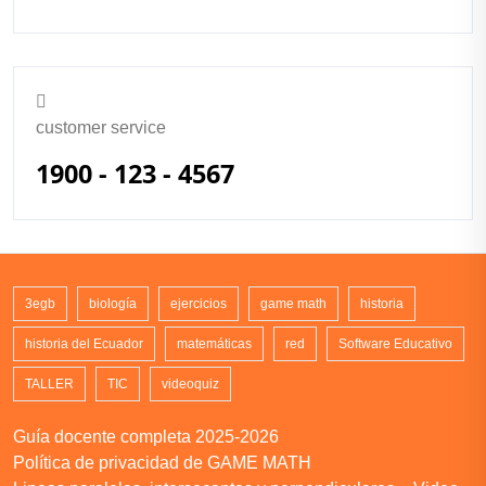
customer service
1900 - 123 - 4567
3egb
biología
ejercicios
game math
historia
historia del Ecuador
matemáticas
red
Software Educativo
TALLER
TIC
videoquiz
Guía docente completa 2025-2026
Política de privacidad de GAME MATH