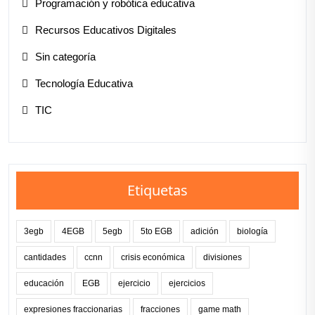
Programación y robótica educativa
Recursos Educativos Digitales
Sin categoría
Tecnología Educativa
TIC
Etiquetas
3egb
4EGB
5egb
5to EGB
adición
biología
cantidades
ccnn
crisis económica
divisiones
educación
EGB
ejercicio
ejercicios
expresiones fraccionarias
fracciones
game math