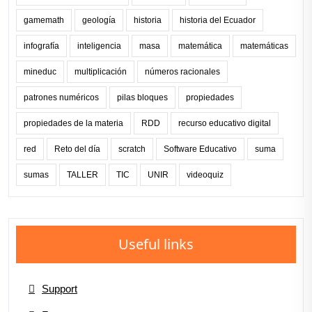
gamemath
geología
historia
historia del Ecuador
infografía
inteligencia
masa
matemática
matemáticas
mineduc
multiplicación
números racionales
patrones numéricos
pilas bloques
propiedades
propiedades de la materia
RDD
recurso educativo digital
red
Reto del día
scratch
Software Educativo
suma
sumas
TALLER
TIC
UNIR
videoquiz
Useful links
Support