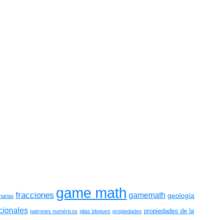
game math
fracciones
gamemath
geología
narias
cionales
propiedades de la
patrones numéricos
pilas bloques
propiedades