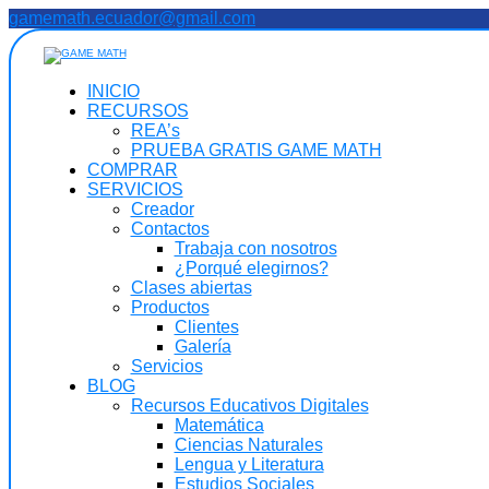
Saltar
gamemath.ecuador@gmail.com
al
contenido
INICIO
RECURSOS
REA’s
PRUEBA GRATIS GAME MATH
COMPRAR
SERVICIOS
Creador
Contactos
Trabaja con nosotros
¿Porqué elegirnos?
Clases abiertas
Productos
Clientes
Galería
Servicios
BLOG
Recursos Educativos Digitales
Matemática
Ciencias Naturales
Lengua y Literatura
Estudios Sociales