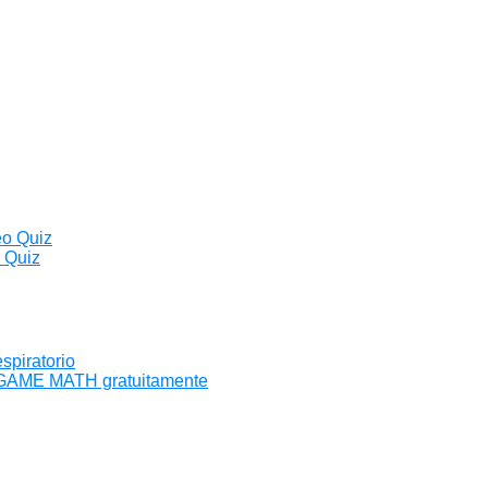
eo Quiz
o Quiz
spiratorio
o GAME MATH gratuitamente