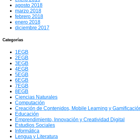
agosto 2018
marzo 2018
febrero 2018
enero 2018
diciembre 2017
Categorías
1EGB
2EGB
3EGB
4EGB
5EGB
6EGB
7EGB
8EGB
Ciencias Naturales
Computación
Creación de Contenidos, Mobile Learning y Gamificación
Educación
Emprendimiento, Innovación y Creatividad Digital
Estudios Sociales
Informática
Lengua y Literatura