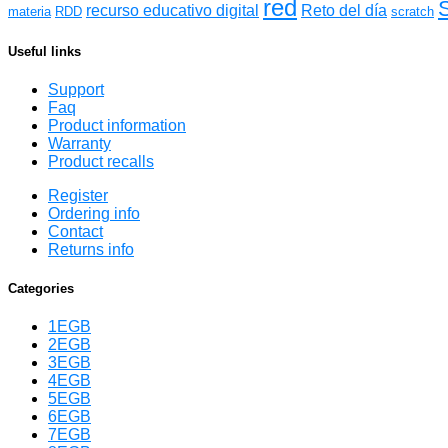
red
recurso educativo digital
Reto del día
materia
RDD
scratch
Useful links
Support
Faq
Product information
Warranty
Product recalls
Register
Ordering info
Contact
Returns info
Categories
1EGB
2EGB
3EGB
4EGB
5EGB
6EGB
7EGB