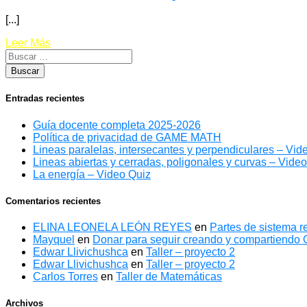
[...]
Leer Más
Entradas recientes
Guía docente completa 2025-2026
Política de privacidad de GAME MATH
Lineas paralelas, intersecantes y perpendiculares – Vid
Lineas abiertas y cerradas, poligonales y curvas – Vide
La energía – Video Quiz
Comentarios recientes
ELINA LEONELA LEÓN REYES
en
Partes de sistema re
Mayquel
en
Donar para seguir creando y compartiend
Edwar Llivichushca
en
Taller – proyecto 2
Edwar Llivichushca
en
Taller – proyecto 2
Carlos Torres
en
Taller de Matemáticas
Archivos