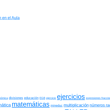
 en el Aula
ejercicios
divisiones
educación
onómica
EGB
ejercicio
expresiones fraccio
matemáticas
ática
multiplicación
números ra
mineduc