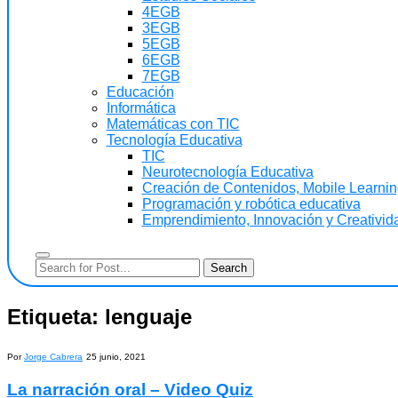
4EGB
3EGB
5EGB
6EGB
7EGB
Educación
Informática
Matemáticas con TIC
Tecnología Educativa
TIC
Neurotecnología Educativa
Creación de Contenidos, Mobile Learning
Programación y robótica educativa
Emprendimiento, Innovación y Creativida
Etiqueta:
lenguaje
Por
Jorge Cabrera
25 junio, 2021
La narración oral – Video Quiz