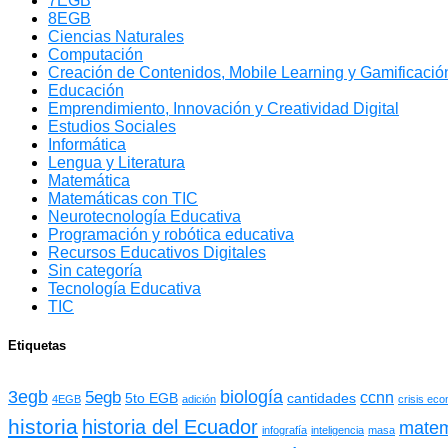
7EGB
8EGB
Ciencias Naturales
Computación
Creación de Contenidos, Mobile Learning y Gamificación
Educación
Emprendimiento, Innovación y Creatividad Digital
Estudios Sociales
Informática
Lengua y Literatura
Matemática
Matemáticas con TIC
Neurotecnología Educativa
Programación y robótica educativa
Recursos Educativos Digitales
Sin categoría
Tecnología Educativa
TIC
Etiquetas
3egb
biología
5egb
ccnn
5to EGB
cantidades
4EGB
adición
crisis ec
historia
historia del Ecuador
matem
infografía
inteligencia
masa