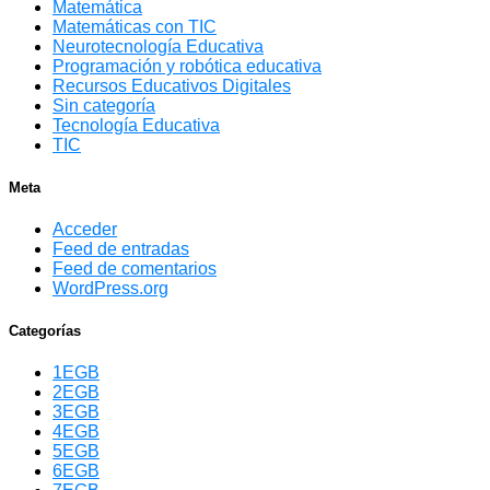
Matemática
Matemáticas con TIC
Neurotecnología Educativa
Programación y robótica educativa
Recursos Educativos Digitales
Sin categoría
Tecnología Educativa
TIC
Meta
Acceder
Feed de entradas
Feed de comentarios
WordPress.org
Categorías
1EGB
2EGB
3EGB
4EGB
5EGB
6EGB