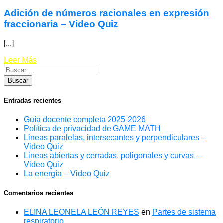
Adición de números racionales en expresión
fraccionaria – Video Quiz
[...]
Leer Más
Entradas recientes
Guía docente completa 2025-2026
Política de privacidad de GAME MATH
Lineas paralelas, intersecantes y perpendiculares –
Video Quiz
Lineas abiertas y cerradas, poligonales y curvas –
Video Quiz
La energía – Video Quiz
Comentarios recientes
ELINA LEONELA LEÓN REYES
en
Partes de sistema
respiratorio