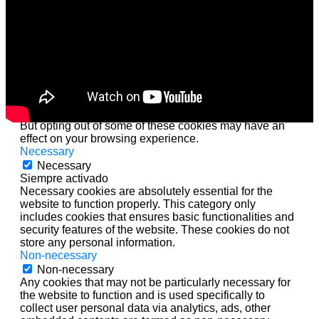
This website uses cookies to improve your experience
while you navigate through the website. Out of these
cookies, the cookies that are categorized as necessary
are stored on your browser as they are essential for the
working of basic functionalities of the website. We also
use third-party cookies that help us analyze and
understand how you use this website. These cookies
will be stored in your browser only with your consent.
You also have the option to opt-out of these cookies.
But opting out of some of these cookies may have an
effect on your browsing experience.
Necessary
Necessary
Siempre activado
Necessary cookies are absolutely essential for the
website to function properly. This category only
includes cookies that ensures basic functionalities and
security features of the website. These cookies do not
store any personal information.
Non-necessary
Non-necessary
Any cookies that may not be particularly necessary for
the website to function and is used specifically to
collect user personal data via analytics, ads, other