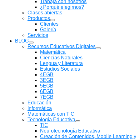
Trabaja con nosotros
submenú
¿Porqué elegirnos?
Clases abiertas
Productos
Mostrar
Clientes
submenú
Galería
Servicios
BLOG
Mostrar
Recursos Educativos Digitales
submenú
Mostrar
Matemática
submenú
Ciencias Naturales
Lengua y Literatura
Estudios Sociales
4EGB
3EGB
5EGB
6EGB
7EGB
Educación
Informática
Matemáticas con TIC
Tecnología Educativa
Mostrar
TIC
submenú
Neurotecnología Educativa
Creación de Contenidos, Mobile Learning y