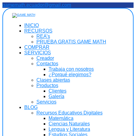
Saltar
gamemath.ecuador@gmail.com
al
contenido
INICIO
RECURSOS
REA’s
PRUEBA GRATIS GAME MATH
COMPRAR
SERVICIOS
Creador
Contactos
Trabaja con nosotros
¿Porqué elegirnos?
Clases abiertas
Productos
Clientes
Galería
Servicios
BLOG
Recursos Educativos Digitales
Matemática
Ciencias Naturales
Lengua y Literatura
Estudios Sociales