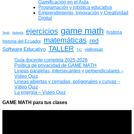
Gamificación en el Aula
Programación y robótica educativa
Emprendimiento, Innovación y Creatividad
Digital
game math
ejercicios
historia
3egb
biología
matemáticas
red
historia del Ecuador
TALLER
Software Educativo
videoquiz
TIC
Guía docente completa 2025-2026
Política de privacidad de GAME MATH
Lineas paralelas, intersecantes y perpendiculares –
Video Quiz
Lineas abiertas y cerradas, poligonales y curvas –
Video Quiz
La energía – Video Quiz
GAME MATH para tus clases