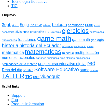
Tecnología Educativa
TIC
Etiquetas
3egb
biología
5egb
ccnn
5to EGB
cantidades
4EGB
adición
crisis
ejercicios
divisiones
educación
económica
EGB
ejercicio
expresiones
game math
fracciones
gamemath
geología
fraccionarias
historia
historia del Ecuador
infografía
inteligencia
masa
matemáticas
matemática
multiplicación
mineduc
números racionales
patrones numéricos
pilas bloques
propiedades
red
recurso educativo digital
propiedades de la materia
RDD
Software Educativo
suma
Reto del día
scratch
sumas
TALLER
videoquiz
TIC
UNIR
Useful links
Support
Faq
Product information