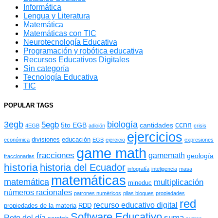
Informática
Lengua y Literatura
Matemática
Matemáticas con TIC
Neurotecnología Educativa
Programación y robótica educativa
Recursos Educativos Digitales
Sin categoría
Tecnología Educativa
TIC
POPULAR TAGS
3egb
biología
5egb
ccnn
5to EGB
cantidades
4EGB
adición
crisis
ejercicios
divisiones
educación
económica
EGB
ejercicio
expresiones
game math
fracciones
gamemath
geología
fraccionarias
historia
historia del Ecuador
infografía
inteligencia
masa
matemáticas
matemática
multiplicación
mineduc
números racionales
patrones numéricos
pilas bloques
propiedades
red
recurso educativo digital
propiedades de la materia
RDD
Software Educativo
suma
Reto del día