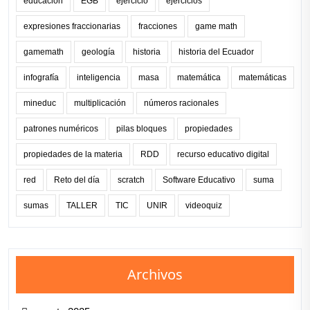
educación
EGB
ejercicio
ejercicios
expresiones fraccionarias
fracciones
game math
gamemath
geología
historia
historia del Ecuador
infografía
inteligencia
masa
matemática
matemáticas
mineduc
multiplicación
números racionales
patrones numéricos
pilas bloques
propiedades
propiedades de la materia
RDD
recurso educativo digital
red
Reto del día
scratch
Software Educativo
suma
sumas
TALLER
TIC
UNIR
videoquiz
Archivos