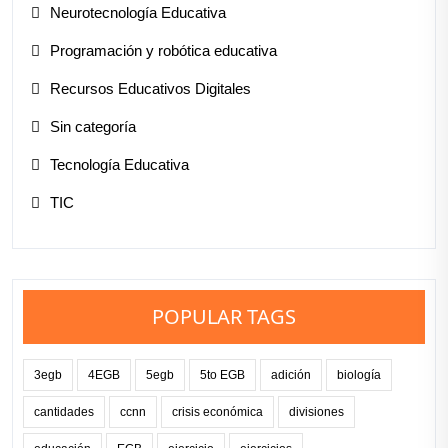
Neurotecnología Educativa
Programación y robótica educativa
Recursos Educativos Digitales
Sin categoría
Tecnología Educativa
TIC
POPULAR TAGS
3egb
4EGB
5egb
5to EGB
adición
biología
cantidades
ccnn
crisis económica
divisiones