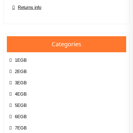
Returns info
Categories
1EGB
2EGB
3EGB
4EGB
5EGB
6EGB
7EGB