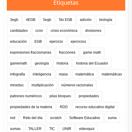
Etiquetas
3egb
4EGB
5egb
5to EGB
adición
biología
cantidades
ccnn
crisis económica
divisiones
educación
EGB
ejercicio
ejercicios
expresiones fraccionarias
fracciones
game math
gamemath
geología
historia
historia del Ecuador
infografía
inteligencia
masa
matemática
matemáticas
mineduc
multiplicación
números racionales
patrones numéricos
pilas bloques
propiedades
propiedades de la materia
RDD
recurso educativo digital
red
Reto del día
scratch
Software Educativo
suma
sumas
TALLER
TIC
UNIR
videoquiz